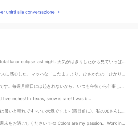
per unirti alla conversazione
clipse last night. 天気がはきりしたから見ていっぱい！ The weather was ...
さかたの「ひかり」、そしてそれを勝る「のぞみ」。 「のぞみ」は物理を超える速さ。ロマンがある。もっと速い...
後から仕事しています。😜今日は”忘れる日”です。最初のお客さんは私の事務所に携帯を忘れました。2番目のお客...
d five inches! In Texas, snow is rare! I was b...
は暑いと晴れです~いい天気ですよ~ (四日前に)、私の兄さんに上げるケーキですよ。兄さんのお誕生日は今月。これ...
 are my passion... Work in this piece! Have an amazing...