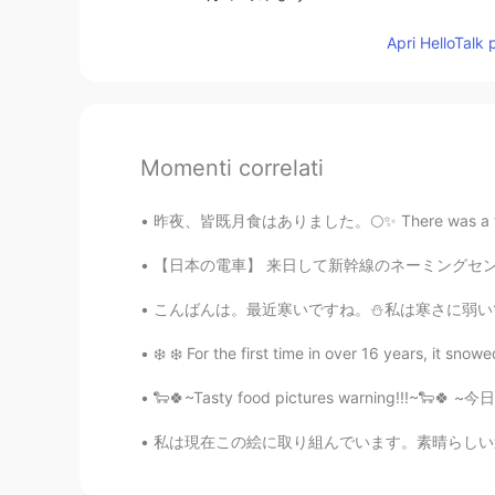
Apri HelloTalk 
Momenti correlati
昨夜、皆既月食はありました。🌕✨ There was a total lunar e
【日本の電車】 来日して新幹線のネーミングセンスに感心した。マッハな「こだま」より、ひ
こんばんは。最近寒いですね。⛄私は寒さに弱いです。毎週月曜日には起きれないから、いつも午
❄️ ❄️ For the first time in over 16 years, it snowe
🐑🍀~Tasty food pictures warning!!!~🐑🍀 ~今日
私は現在この絵に取り組んでいます。素晴らしい週末をお過ごしください ✨🎨 Colors