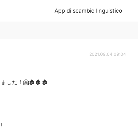
App di scambio linguistico
2021.09.04 09:04
た！🤗🏚🏚🏚
!