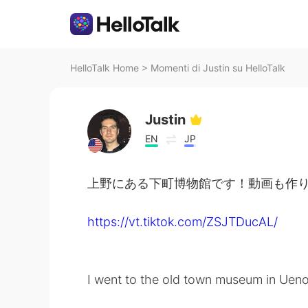
HelloTalk Home
>
Momenti di Justin su HelloTalk
Justin
EN
JP
上野にある下町博物館です！動画も作りまし
https://vt.tiktok.com/ZSJTDucAL/
I went to the old town museum in Ueno