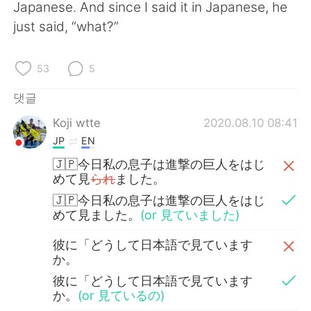
Deutsch
日本語
Japanese. And since I said it in Japanese, he
just said, “what?”
Русский
ไทย
53
5
Indonesia
Italiano
댓글
Türkçe
Tiếng Việt
Koji wtte
2020.08.10 08:41
JP
EN
Português
🇯🇵今日私の息子は進撃の巨人をはじ
めて見
られ
ました。
🇯🇵今日私の息子は進撃の巨人をはじ
めて見ました。
(or 見ていました)
彼に「どうして日本語で見ています
か。
彼に「どうして日本語で見ています
か。
(or 見ているの)