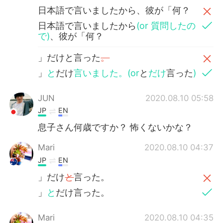
日本語で言いましたから、彼が「何？
日本語で言いましたから
(or 質問したの
で)
、彼が「何？
」だけと言った
。
」
と
だけ
言いました。(or
と
だけ
言った
)
JUN
2020.08.10 05:58
JP
EN
息子さん何歳ですか？ 怖くないかな？
Mari
2020.08.10 04:37
JP
EN
」だけ
と
言った。
」
と
だけ言った。
Mari
2020.08.10 04:35