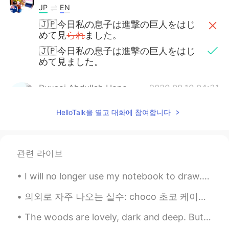
JP
EN
🇯🇵今日私の息子は進撃の巨人をはじ
めて見
られ
ました。
🇯🇵今日私の息子は進撃の巨人をはじ
めて見ました。
Ryusei Abdullah Ueno
2020.08.10 04:31
JP
EN
HelloTalk을 열고 대화에 참여합니다
反抗期！？
관련 라이브
I will no longer use my notebook to draw. I decided to buy a sketchbook and some art supplies, I ...
의외로 자주 나오는 실수: choco 초코 케이크 choco cake ❌❌❌❌❌ chocolate cake 👍 핫초코 hot choco ❌❌❌❌❌ hot chocolate...
The woods are lovely, dark and deep. But I have promises to keep, and miles to go before I sleep....