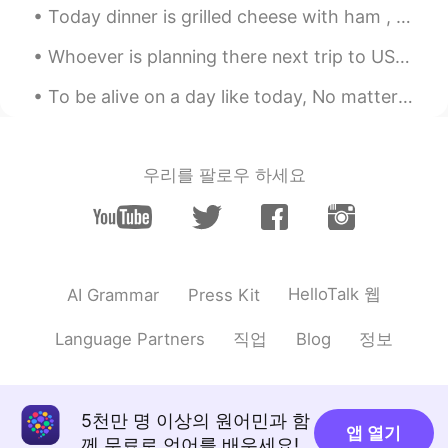
Today dinner is grilled cheese with ham , turkey and salami. Spinach omelette to complete the me...
Whoever is planning there next trip to USA I highly recommend coming to Arizona ! ❤️many people ...
To be alive on a day like today, No matter what has happened or what will happen, No matter ho...
우리를 팔로우 하세요
HelloTalk 웹
AI Grammar
Press Kit
직업
정보
Language Partners
Blog
5천만 명 이상의 원어민과 함
앱 열기
께 무료로 언어를 배우세요!