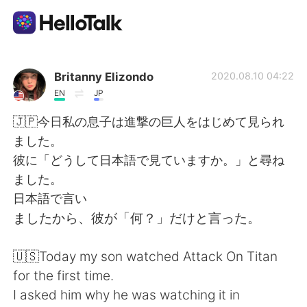
언어 교환 앱
Britanny Elizondo
2020.08.10 04:22
EN
JP
AI Grammar Checker
🇯🇵今日私の息子は進撃の巨人をはじめて見られ
ました。
한국어
彼に「どうして日本語で見ていますか。」と尋ね
ました。
日本語で言い
English
简体中文
ましたから、彼が「何？」だけと言った。
繁體中文
Español
🇺🇸Today my son watched Attack On Titan
for the first time.
العربية
Français
I asked him why he was watching it in