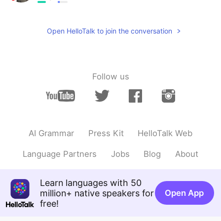
@jk
あー、そーゆーことか！都会に住んで
るんだね！いいね！ニューヨーク！かっこ
Open HelloTalk to join the conversation
いい！！
jk
2021.07.28 15:27
EN
JP
Follow us
@Shuma
ニューヨ－ク市に住んでいま
す。コネチカットで休みをとった
Shuma
2021.07.28 15:17
JP
EN
AI Grammar
Press Kit
HelloTalk Web
@jk
コネチカットはジャスティンが住んで
るところ？
Language Partners
Jobs
Blog
About
jk
2021.07.28 15:11
Learn languages with 50
EN
JP
million+ native speakers for
Open App
@Shuma
1番目や最後の3枚をニューヨ－
free!
ク市で撮った。残りはコネチカット州。