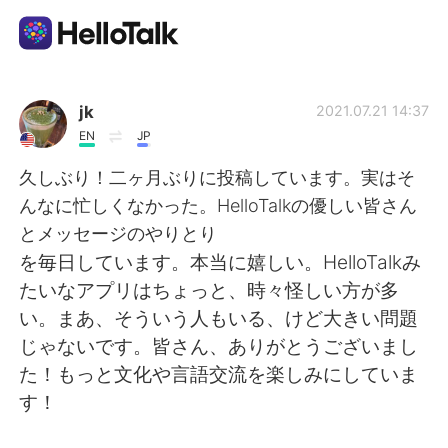
Language Exchange App
jk
2021.07.21 14:37
EN
JP
AI Grammar Checker
久しぶり！二ヶ月ぶりに投稿しています。実はそ
んなに忙しくなかった。HelloTalkの優しい皆さん
English
とメッセージのやりとり
を毎日しています。本当に嬉しい。HelloTalkみ
たいなアプリはちょっと、時々怪しい方が多
简体中文
繁體中文
い。まあ、そういう人もいる、けど大きい問題
じゃないです。皆さん、ありがとうございまし
Español
العربية
た！もっと文化や言語交流を楽しみにしていま
す！
Français
Deutsch