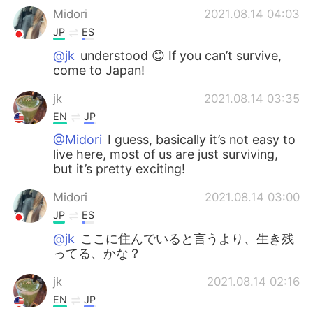
Midori
2021.08.14 04:03
JP
ES
@jk
understood 😊 If you can’t survive,
come to Japan!
jk
2021.08.14 03:35
EN
JP
@Midori
I guess, basically it’s not easy to
live here, most of us are just surviving,
but it’s pretty exciting!
Midori
2021.08.14 03:00
JP
ES
@jk
ここに住んでいると言うより、生き残
ってる、かな？
jk
2021.08.14 02:16
EN
JP