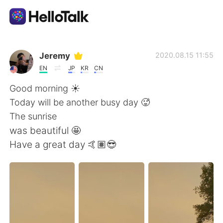
Language Exchange App
Jeremy
2020.08.15 11:55
EN
JP
KR
CN
AI Grammar Checker
Good morning ☀️
Today will be another busy day 🥵
English
The sunrise
was beautiful 🤩
Have a great day 🤙🏽😎
简体中文
繁體中文
Español
العربية
Français
Deutsch