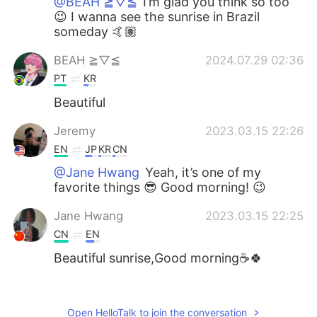
@BEAH ≧⁠▽⁠≦
I’m glad you think so too
😉 I wanna see the sunrise in Brazil
someday 🤙🏽
BEAH ≧⁠▽⁠≦
2024.07.29 02:36
PT
KR
Beautiful
Jeremy
2023.03.15 22:26
EN
JP
KR
CN
@Jane Hwang
Yeah, it’s one of my
favorite things 😎 Good morning! 😉
Jane Hwang
2023.03.15 22:25
CN
EN
Beautiful sunrise,Good morning☕🍀
Jeremy
2023.03.10 17:09
EN
JP
KR
CN
Open HelloTalk to join the conversation