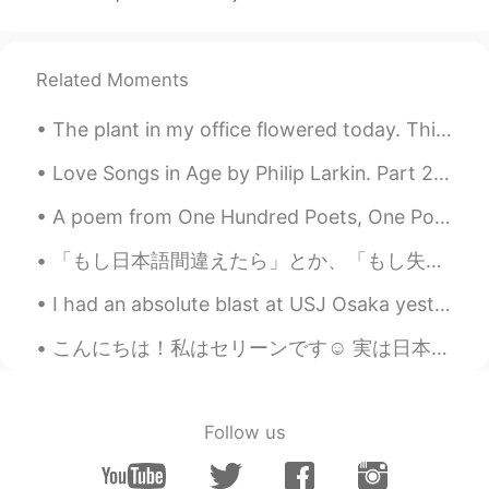
@莫斯科没有眼泪
Yes! Haha I have talked
with many people from China on this app
😎
Related Moments
莫斯科没有眼泪
2023.03.08 18:00
The plant in my office flowered today. This plant has many names but I think it’s commonly called...
CN
EN
@Jeremy
doyoulikechina?
Love Songs in Age by Philip Larkin. Part 2 of 2. The glare of that much-mentioned brilliance, l...
A poem from One Hundred Poets, One Poem Each (Hyakunin isshu, 百人一首) by Fujiwara no Teika. Transl...
莫斯科没有眼泪
2023.03.08 17:56
CN
EN
「もし日本語間違えたら」とか、「もし失礼なことをしたら」と色々自信持たずに人と接してうまく行かなかったら「あーやっぱまだまだだ」と日本語のさいにするけど、本当はうまく行かなかった理由は、その自信...
@Jeremy
你现在住在哪里
I had an absolute blast at USJ Osaka yesterday, spent the entire day inside!🦖☀️🦈🕸🎉🌈 とてもつかれたー！でもた...
Jeremy
2023.03.08 16:32
こんにちは！私はセリーンです☺️ 実は日本人とスリランカ人のハーフです。 私はイギリス🇬🇧に住んでいて、医者として働いています。 私の母語は英語です。 日本語は話せますが、読み書きを上達させた...
EN
JP
KR
CN
@莫斯科没有眼泪
Hey, how’s it going? 😎
Follow us
莫斯科没有眼泪
2023.03.08 14:45
CN
EN