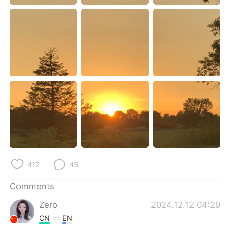
日本語
한국어
Русский
ไทย
Indonesia
Italiano
Türkçe
Tiếng Việt
Português
412
45
Comments
Zero
2024.12.12 04:29
CN
EN