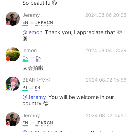
So beautiful😍
Jeremy
2024.08.06 20:08
EN
JP
KR
CN
@lemon
Thank you, I appreciate that 🫶
🏽
lemon
2024.08.04 13:29
CN
EN
太会拍啦
BEAH ≧⁠▽⁠≦
2024.08.02 15:56
PT
KR
@Jeremy
You will be welcome in our
country 😊
Jeremy
2024.08.02 15:50
EN
JP
KR
CN