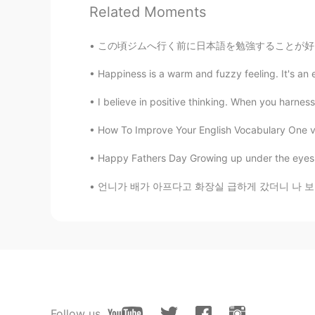
Related Moments
この頃ジムへ行く前に日本語を勉強することが好き These days I like 
Happiness is a warm and fuzzy feeling. It's an 
I believe in positive thinking. When you harness
How To Improve Your English Vocabulary One ver
Happy Fathers Day Growing up under the eyes o
언니가 배가 아프다고 화장실 급하게 갔더니 나 보고 "put on some s
Follow us