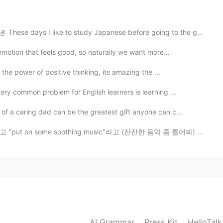
to study Japanese before going to the gym しかし暇な一日がすぐに...
emotion that feels good, so naturally we want more...
 the power of positive thinking, its amazing the ...
y common problem for English learners is learning ...
f a caring dad can be the greatest gift anyone can c...
oothing music"라고 (잔잔한 음악 좀 틀어봐) 부탁해서 Adele 음악 틀어놨어요 ㅋㅋ...
AI Grammar
Press Kit
HelloTal