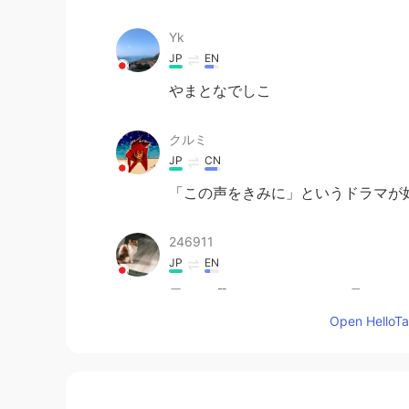
Yk
JP
EN
やまとなでしこ
クルミ
JP
CN
「この声をきみに」というドラマが
246911
JP
EN
凪のお暇、おすすめです。 見たこ
Open HelloTal