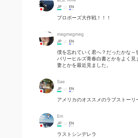
JP
EN
プロポーズ大作戦！！！
megmegmeg
JP
EN
僕を忘れていく君へ？だったかな～切
バリーヒルズ青春白書とかをよく見
妻とかを最近見ました。
Sae
JP
EN
アメリカのオススメのラブストーリー
Em
JP
EN
ラストシンデレラ