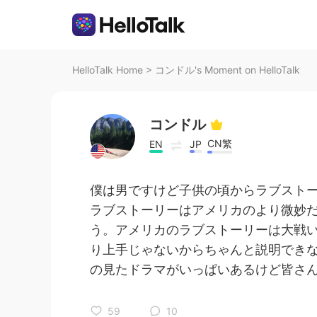
HelloTalk Home
>
コンドル's Moment on HelloTalk
コンドル
CN繁
EN
JP
僕は男ですけど子供の頃からラブスト
ラブストーリーはアメリカのより微妙
う。アメリカのラブストーリーは大戦
り上手じゃないからちゃんと説明でき
の見たドラマがいっぱいあるけど皆さ
59
10