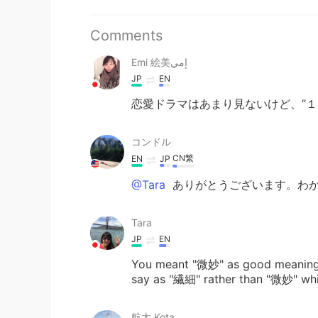
Comments
Emi 絵美إمي
JP
EN
恋愛ドラマはあまり見ないけど、”
コンドル
CN繁
EN
JP
@Tara
ありがとうございます。わか
Tara
JP
EN
You meant "微妙" as good meaning
say as "繊細" rather than "微妙" which
航太 Kota