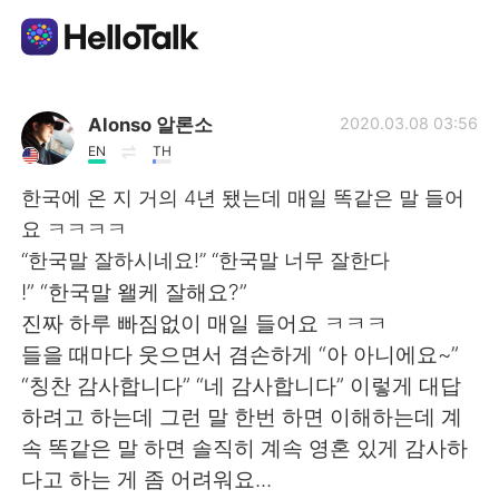
語言交換應用
Alonso 알론소
2020.03.08 03:56
EN
TH
AI Grammar Checker
한국에 온 지 거의 4년 됐는데 매일 똑같은 말 들어
요 ㅋㅋㅋㅋ
繁體中文
“한국말 잘하시네요!” “한국말 너무 잘한다
!” “한국말 왤케 잘해요?”
진짜 하루 빠짐없이 매일 들어요 ㅋㅋㅋ
English
简体中文
들을 때마다 웃으면서 겸손하게 “아 아니에요~”
“칭찬 감사합니다” “네 감사합니다” 이렇게 대답
Español
العربية
하려고 하는데 그런 말 한번 하면 이해하는데 계
속 똑같은 말 하면 솔직히 계속 영혼 있게 감사하
Français
Deutsch
다고 하는 게 좀 어려워요...