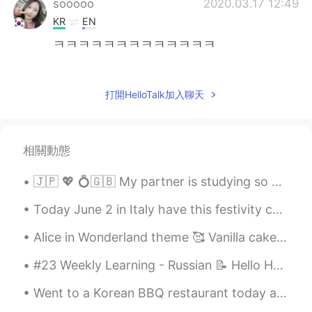
sooooo
2020.03.17 12:49
KR
EN
ㅋㅋㅋㅋㅋㅋㅋㅋㅋㅋㅋㅋㅋ
Haran
2020.03.15 17:32
KR
EN
打開HelloTalk加入聊天
아 이거 정말 공감이요.. 다른 나라에 사는데
항상 해당 언어 잘한다고 듣는것도.. 그냥 자
연스럽게 얘기했으면 좋겠어요..감사하지
相關動態
만...
🇯🇵 💖 💍🇬🇧 My partner is studying so many things from books right now. I don't know how he can lea...
Claire
2020.03.10 04:40
KR
EN
Today June 2 in Italy have this festivity called “Festa della Repubblica” 🇮🇹 Republic Day, also...
ㅋㅋㅋㅋㅋㅋㅋㅋㅋㅋㅋ
Alice in Wonderland theme 🥰 Vanilla cake with raspberry buttercream and handcrafted edible decor 😋
Insung
2020.03.09 06:31
#23 Weekly Learning - Russian 📝 Hello HT friends 😄, Welcome to my weekly learning of 🇰🇷🇯🇵🇷🇺 ❓Qu...
KR
EN
Went to a Korean BBQ restaurant today and learned how to make ssambap! I had the Dak Gui on the l...
한국인은 단일 민족이라 다른 인종 혹은 다
른 나라 사람으로 보이는 누군가가 한국말을