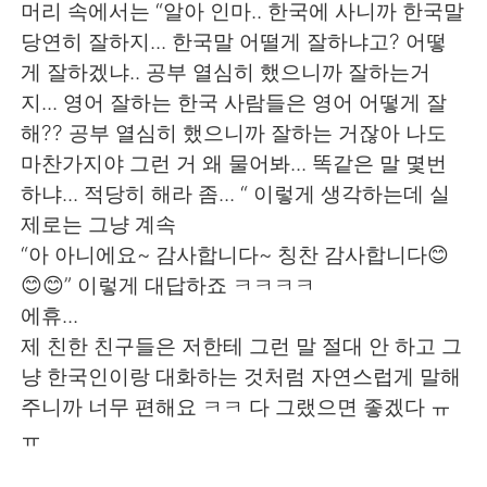
日本語
한국어
머리 속에서는 “알아 인마.. 한국에 사니까 한국말
당연히 잘하지... 한국말 어떨게 잘하냐고? 어떻
Русский
ไทย
게 잘하겠냐.. 공부 열심히 했으니까 잘하는거
지... 영어 잘하는 한국 사람들은 영어 어떻게 잘
Indonesia
Italiano
해?? 공부 열심히 했으니까 잘하는 거잖아 나도
마찬가지야 그런 거 왜 물어봐... 똑같은 말 몇번
Türkçe
Tiếng Việt
하냐... 적당히 해라 좀... “ 이렇게 생각하는데 실
제로는 그냥 계속
Português
“아 아니에요~ 감사합니다~ 칭찬 감사합니다😊
😊😊” 이렇게 대답하죠 ㅋㅋㅋㅋ
에휴...
제 친한 친구들은 저한테 그런 말 절대 안 하고 그
냥 한국인이랑 대화하는 것처럼 자연스럽게 말해
주니까 너무 편해요 ㅋㅋ 다 그랬으면 좋겠다 ㅠ
ㅠ