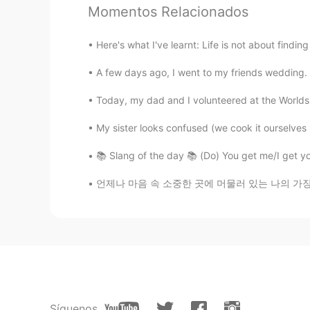
Claire
Momentos Relacionados
KR
EN
ㅋㅋㅋㅋㅋㅋㅋㅋㅋㅋㅋ
Here's what I've learnt: Life is not about finding
A few days ago, I went to my friends weddin
Insung
KR
EN
Today, my dad and I volunteered at the Worlds 
한국인은 단일 민족이라 다른 인종 
My sister looks confused (we cook it ourselves s
신기한게 당연해요 한국인 한테는 신
에요
📚 Slang of the day 📚 (Do) You get me/I get y
언제나 마음 속 소중한 곳에 머물러 있는 나의 가장 소중한 부산이 그리워 🥺
bella
KR
EN
알아 인마 라고 해보세요ㅋㅋㅋㅋ기분
Alonso 알론소
EN
TH
@Michelle
같은 사람이 여러번 잘한
Síguenos