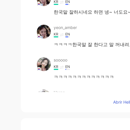
KR
EN
한국말 잘하시네요 하면 넹~ 너도요
yeon_amber
KR
EN
ㅋㅋㅋㅋ한국말 잘 한다고 말 꺼내려
sooooo
KR
EN
ㅋㅋㅋㅋㅋㅋㅋㅋㅋㅋㅋㅋㅋ
Haran
KR
EN
Abrir He
아 이거 정말 공감이요.. 다른 나라에
럽게 얘기했으면 좋겠어요..감사하지만.