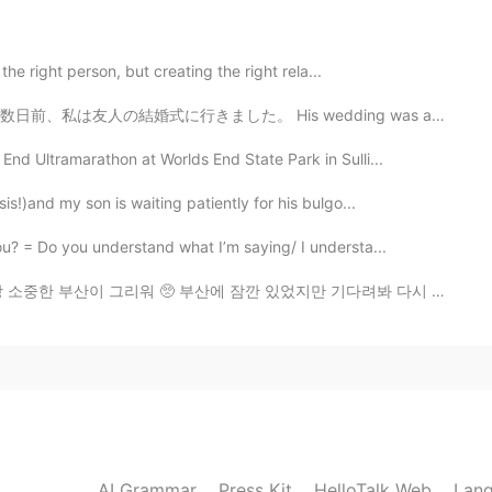
2020.03.10 04:40
 the right person, but creating the right rela...
g. 数日前、私は友人の結婚式に行きました。 His wedding was at a famous de...
2020.03.09 06:31
End Ultramarathon at Worlds End State Park in Sulli...
혹은 다른 나라 사람으로 보이는 누군가가 한국말을 하면
is!)and my son is waiting patiently for his bulgo...
기한 일이죠 ㅋㅋ 그냥 이해하시고 적응 하시는게 빠를거
ou? = Do you understand what I’m saying/ I understa...
 부산에 잠깐 있었지만 기다려봐 다시 만날 수 있도록 내가 꼭 돌아갈겡!! 글고 갈때 다신 호주...
2020.03.09 02:20
나빠 하지않고 개그로 받아 드릴 거에요😂😂
2020.03.08 08:33
다고 얘기하는 거라서 이 글을 쓴 거예요 네 실제로는 항
AI Grammar
Press Kit
HelloTalk Web
Lang