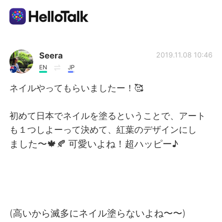
Language Exchange App
Seera
2019.11.08 10:46
EN
JP
AI Grammar Checker
ネイルやってもらいましたー！🥰
English
初めて日本でネイルを塗るということで、アート
も１つしよーって決めて、紅葉のデザインにし
ました〜🍁🍂 可愛いよね！超ハッピー♪
简体中文
繁體中文
Español
العربية
Français
Deutsch
(高いから滅多にネイル塗らないよね〜〜)