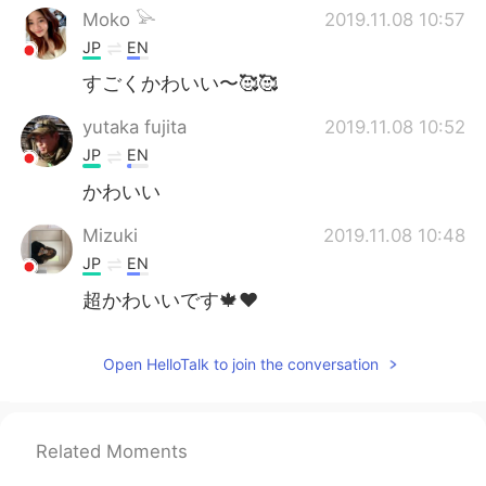
Moko 𓅪
2019.11.08 10:57
JP
EN
すごくかわいい〜🥰🥰
yutaka fujita
2019.11.08 10:52
JP
EN
かわいい
Mizuki
2019.11.08 10:48
JP
EN
超かわいいです🍁❤️
Open HelloTalk to join the conversation
Related Moments