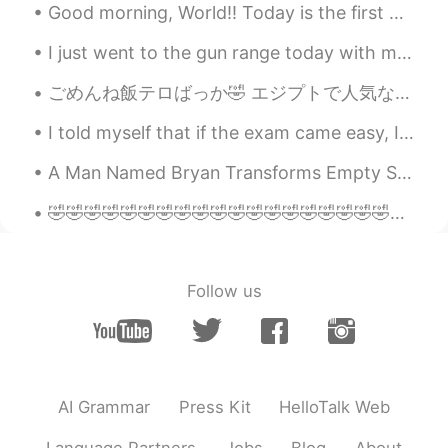
Good morning, World!! Today is the first day of spring break and the mini super humans and I sl...
I just went to the gun range today with my brother and our friend! Pronunciation for anyone who w...
ごめんね飯テロばっか🤣 エジプトで人気なデザートよ！ ピューレマンゴーと泡立てクリーム！ すごくクリーミーだよ😍 コナーファって言うお菓子(2枚目)とよく食べられる！誰もが欲しい 🙊 I ap...
I told myself that if the exam came easy, I would buy my favorite flowers 😍😍😍 Thank you to every...
A Man Named Bryan Transforms Empty Space Behind Wall Into Tiny Bedroom For His Cat. How cute.. ☺ ...
🤣🤣🤣🤣🤣🤣🤣🤣🤣🤣🤣🤣🤣🤣🤣🤣🤣🤣🤣🤣🤣🤣🤣🤣🤣🤣🤣🤣🤣🤣🤣🤣🤣🤣🤣🤣🤣🤣🤣🤣🤣🤣🤣🤣🤣🤣🤣🤣🤣🤣🤣🤣🤣🤣🤣🤣🤣🤣🤣🤣🤣🤣🤣🤣🤣🤣🤣🤣🤣🤣
Follow us
AI Grammar
Press Kit
HelloTalk Web