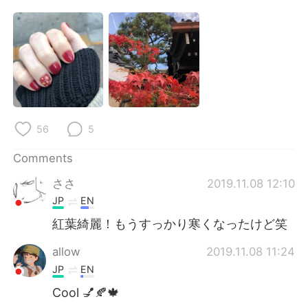
日本語
한국어
Русский
ไทย
Indonesia
Italiano
Türkçe
Tiếng Việt
56
5
Português
Comments
ささ
2019.11.08 12:10
JP
EN
紅葉綺麗！もうすっかり寒くなったけど笑
allow
2019.11.08 11:24
JP
EN
Cool 💅🍂🍁