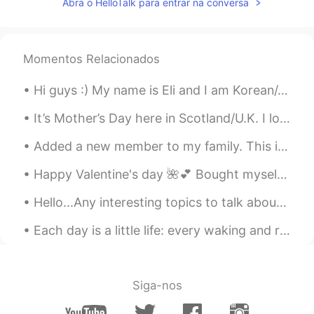
Abra o HelloTalk para entrar na conversa
Momentos Relacionados
Hi guys :) My name is Eli and I am Korean/Japanese! I am currently working on a video where I am...
It’s Mother’s Day here in Scotland/U.K. I love my mum to the moon & back and I’m grateful for eve...
Added a new member to my family. This is Dyson! He is a Mastiff/ Pit bull mix. Right now he is th...
Happy Valentine's day 🌺💕 Bought myself some rose's and made some chocolates and cookies ♥️😂 (Acc...
Hello...Any interesting topics to talk about leave in comments! I want to try to have the convers...
Each day is a little life: every waking and rising a little birth, every fresh morning a little y...
Siga-nos