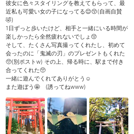
Deutsch
日本語
彼女に色々スタイリングを教えてもらって、最
近私も可愛い女の子になってる😌😚(自画自賛
한국어
Русский
🤣)
1日ずっと歩いたけど、相手と一緒にいる時間が
ไทย
Indonesia
楽しかったら全然疲れないでしょ😚
そして、たくさん写真撮ってくれたし、初めて
Italiano
Türkçe
会ったのに「鬼滅の刃」のプレゼントもくれた
🥺(別ポストw) その上、帰る時に、駅まで付き
Tiếng Việt
合ってくれた🥺
一緒に遊んでくれてありがとう☺️
また遊ぼう🤩 (誘ってねwww)