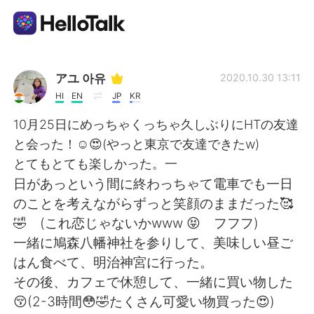
Aplicativo de troca de idioma
アユ 아유
2020.10.30 13:11
HI
EN
JP
KR
AI Grammar Checker
10月25日にめっちゃくっちゃ久しぶりにHTの友達
と会った！☺😍(やっと東京で友達できたw)
Português
とてもとても楽しかった。一
日があっという間に終わっちゃて電車でも一日
のことを考えながらずっと笑顔のままだった🥰
English
简体中文
🤣 (これ恋じゃないかwww 😝 フフフ)
一緒に鳩森八幡神社を参りして、美味しい昼ご
繁體中文
Español
はん食べて、明治神宮に行った。
その後、カフェで休憩して、一緒に買い物した
العربية
Français
😚(2-3時間😳🤣たくさん可愛い物買った😍)