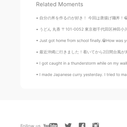
Jessica
Related Moments
EN
JP
@Kei 加子 가코
thank you (^^)
自分の丼を作るのが好き！ 今回は唐揚げ麺丼！😂😂 組み合わせがなかなか美味しいと思い
うどん 丸香 〒101-0052 東京都千代田区神田小川町3-16-1 ニュー駿河台ビ
Kei 加子 가코
JP
EN
Just got home from school finally.😭How was you
So lovely❤︎
最近沖縄に行きました！着いてから2日間台風が来てしまったのに、多分僕の人生で一番いいホリ
I got caught in a thunderstorm while on my walk 
Jessica
EN
JP
I made Japanese curry yesterday. I tried to make 
@Masato
ありがとう
Masato
JP
EN
オレオを1枚サービス入れてくれた
オレオを1枚サービス
で
入れてくれた
Follow us