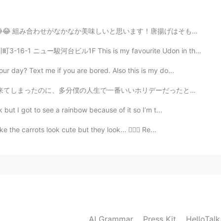
2019.05.16 12:16
ます！唐揚げはそもそも揚げ物で油っぽいので、麺の濡らすテクスチャとぴったりです！ ご飯の上におかずを置くの...
ル1F This is my favourite Udon in the world 🍜. Have y...
2019.05.16 12:15
r day? Text me if you are bored. Also this is my do...
デーだったと思います。本当にすごい経験でした。海の水でたくさんの色々な種類の魚を見た時信じられませんでした...
but I got to see a rainbow because of it so I’m t...
2019.05.16 12:15
the carrots look cute but they look... 🤦🏻‍♀️ Re...
2019.05.16 12:14
AI Grammar
Press Kit
HelloTal