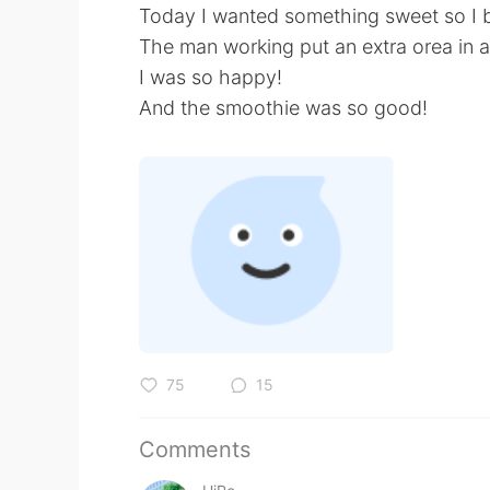
Today I wanted something sweet so I 
The man working put an extra orea in a
I was so happy!
And the smoothie was so good!
75
15
Comments