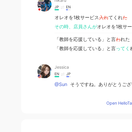
hikaru
JP
EN
オレオを1枚サービス
入れ
てくれ
た
その時、店員さんが
オレオを1枚サ
「教師を応援している」と言
わ
れた
「教師を応援している」と言
ってく
Jessica
EN
JP
@Sun
そうですね。ありがとうござい
Sun
Open HelloTal
JP
EN
頑張ったご褒美ですね！