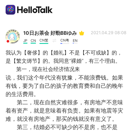
Language Exchange App
10日お茶会 好勁BBゆみ
2021.04.29 08:08
CN繁
CN粤
JP
CN
EN
AI Grammar Checker
我认为【奢侈】的【婚礼】不是【不可或缺】的，
是【繁文缛节】的。我同意“裸婚”，有三个理由。
English
第一，现在社会经济情况来
说，我们这个年代没有犹豫，不能浪费钱。如果
有钱，要为了自己的孩子的教育费和自己的晚年
简体中文
繁體中文
的生活费用。
第二，现在自然灾难很多，有房地产不意味
Español
العربية
着有资产，就是意味着有负责。如果有地震等灾
难，就没有房地产，那买的钱就没有意义了。
Français
Deutsch
第三，结婚必不可缺少的不是房，也不是