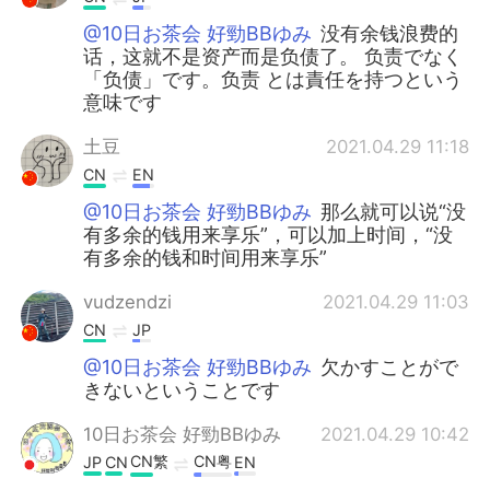
@10日お茶会 好勁BBゆみ
没有余钱浪费的
话，这就不是资产而是负债了。 负责でなく
「负债」です。负责 とは責任を持つという
意味です
土豆
2021.04.29 11:18
CN
EN
@10日お茶会 好勁BBゆみ
那么就可以说“没
有多余的钱用来享乐”，可以加上时间，“没
有多余的钱和时间用来享乐”
vudzendzi
2021.04.29 11:03
CN
JP
@10日お茶会 好勁BBゆみ
欠かすことがで
きないということです
10日お茶会 好勁BBゆみ
2021.04.29 10:42
CN繁
CN粤
JP
CN
EN