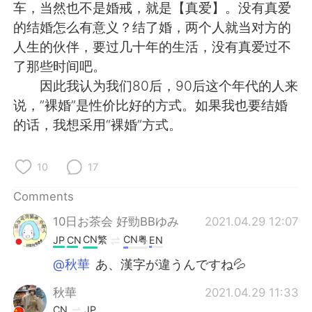
日本語
한국어
车，当然也不是婚戒，就是【真爱】。没有真爱
的结婚怎么有意义？结了婚，两个人就当对方的
Русский
ไทย
人生的伙伴，要过几十年的生活，没有真爱过不
了那些时间吧。
Indonesia
Italiano
因此我认为我们80后，90后这个年代的人来
说，”裸婚”是性价比好的方式。如果我也要结婚
Türkçe
Tiếng Việt
的话，我想采用“裸婚”方式。
Português
10
17
Comments
10日お茶会 好勁BBゆみ
2021.04.29 12:07
CN繁
CN粤
JP
CN
EN
@秋華
あ、漢字が違うんですね💦
秋華
2021.04.29 11:33
CN
JP