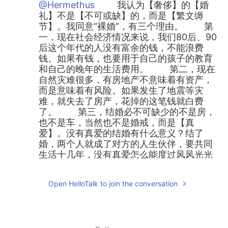
@Hermethus
我认为【奢侈】的【婚
礼】不是【不可或缺】的，而是【繁文缛
节】。我同意“裸婚”，有三个理由。 第
一，现在社会经济情况来说，我们80后、90
后这个年代的人没有富余的钱，不能浪费
钱。如果有钱，也要用于自己的孩子的教育
和自己的晚年的生活费用。 第二，现在
自然灾难很多，有房地产不意味着有资产，
而是意味着有风险。如果发生了地震等灾
难，就失去了房产，花掉的这笔钱就白费
了。 第三，结婚必不可缺少的不是房，
也不是车，当然也不是婚戒，而是【真
爱】。没有真爱的结婚有什么意义？结了
婚，两个人就成了对方的人生伙伴，要共同
生活十几年，没有真爱怎么能度过风风光光
的生活呢？ 因此我认为对于我们80后、
90后这个年代的人来说，”裸婚”是性价比最
Open HelloTalk to join the conversation
好的结婚方式。如果我也要结婚的话，我想
采用“裸婚”的结婚方式。
10日お茶会 好勁BBゆみ
2021.04.29 10:40