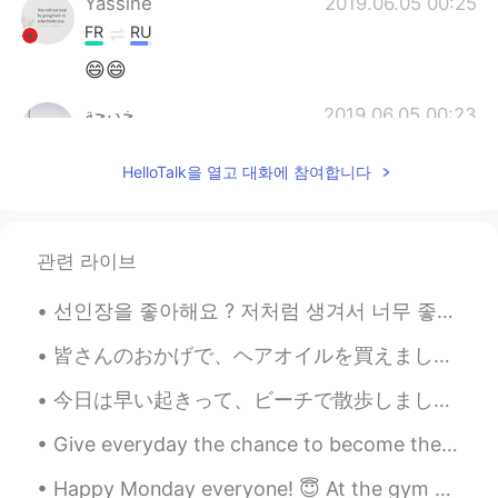
Yassine
2019.06.05 00:25
FR
RU
😄😄
خديجة
2019.06.05 00:23
AR
EN
HelloTalk을 열고 대화에 참여합니다
Eid Mubarak for u too.
관련 라이브
선인장을 좋아해요 ? 저처럼 생겨서 너무 좋은 것 같아요. 따끔따끔하지만, 그 안에 생기가 있어요 🌵🌵🌵 サボテンは好きですか？ 私に似ているので気に入っていると思います。 ちく...
皆さんのおかげで、ヘアオイルを買えました。😁 一昨日イオンモールに行って、ヘアオイルを買おうとしたら、いっぱいあって、迷ってましたから、売り場の写真を撮って、昨日ハロートークで投稿しました。🤓...
今日は早い起きって、ビーチで散歩しました。崖の中で面白い石を見えました。色々な層の過去を見えることができます。小さい滝も偶然見つけりました。探検に行ったら、たくさんの珍しい場所を発見することがで...
Give everyday the chance to become the most beautiful day of your life ! Be happy , not because e...
Happy Monday everyone! 😇 At the gym with my new Texas Longhorn shirt even though they sick! 😅 I s...