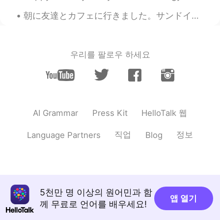
朝に友達とカフェに行きました。サンドイッチを食べました。美味しかったです！友達はクレッサントを食べました。 シベリアですべてが安いです。私のサンドイッチはいくら1ドルでした。私の友達のくレッサ...
우리를 팔로우 하세요
HelloTalk 웹
AI Grammar
Press Kit
직업
정보
Language Partners
Blog
5천만 명 이상의 원어민과 함
앱 열기
께 무료로 언어를 배우세요!