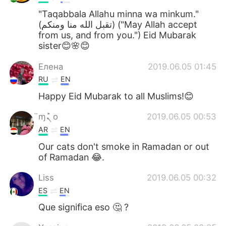
"Taqabbala Allahu minna wa minkum."
(تقبل الله منا ومنكم) ("May Allah accept
from us, and from you.") Eid Mubarak
sister😊🌸😊
Елена
2019.06.05 01:45
RU
EN
Happy Eid Mubarak to all Muslims!😊
̈ɱܰܰܰܰܳܢ o
2019.06.05 00:53
AR
EN
Our cats don't smoke in Ramadan or out
of Ramadan 😂.
Liss
2019.06.05 00:32
ES
EN
Que significa eso 🤔 ?