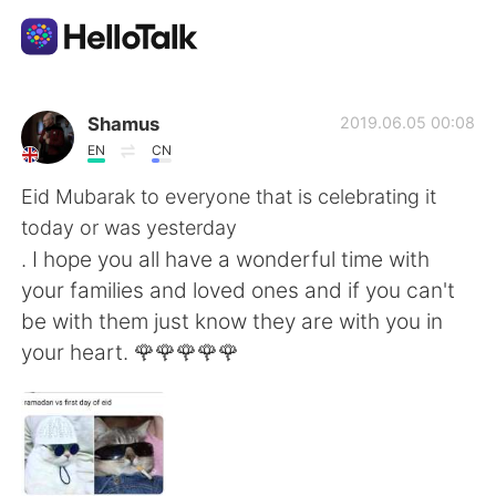
언어 교환 앱
Shamus
2019.06.05 00:08
EN
CN
AI Grammar Checker
Eid Mubarak to everyone that is celebrating it
today or was yesterday
한국어
. I hope you all have a wonderful time with
your families and loved ones and if you can't
be with them just know they are with you in
English
简体中文
your heart. 🌹🌹🌹🌹🌹
繁體中文
Español
العربية
Français