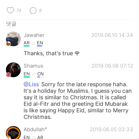
Deutsch
日本語
74
8
Русский
ไทย
댓글
Indonesia
Italiano
Jawaher
2019.06.10 14:34
AR
EN
Türkçe
Tiếng Việt
Thanks, that's true 🌹
Português
Shamus
2019.06.08 07:12
EN
CN
@Liss
Sorry for the late response haha.
It's a holiday for Muslims. I guess you can
say it is similar to Christmas. It is called
Eid al-Fitr and the greeting Eid Mubarak
is like saying Happy Eid, similar to Merry
Christmas.
Abdullah°
2019.06.05 03:33
EN
AR