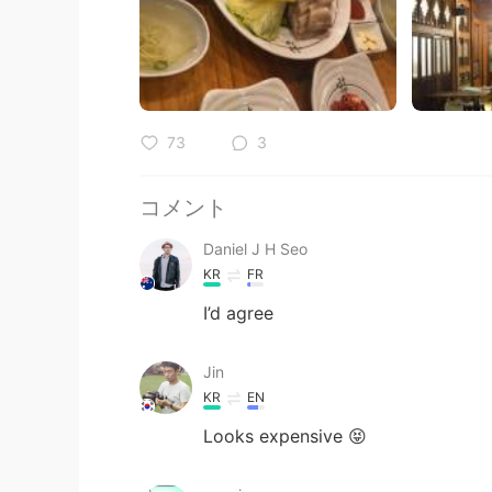
73
3
コメント
Daniel J H Seo
KR
FR
I’d agree
Jin
KR
EN
Looks expensive 😝