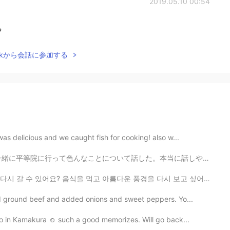
2019.05.10 00:54
?
Talkから会話に参加する
s delicious and we caught fish for cooking! also w...
話した。本当に話しやすかったから嬉しい。気がついたけど私の日本語を練習しないといけない。色んな言いたいことを...
식을 먹고 아름다운 풍경을 다시 보고 싶어요.. 저는 영국보다 한국을 더 좋아해요 ㅎㅎ 여기가 ...
d ground beef and added onions and sweet peppers. Yo...
go in Kamakura ☺ such a good memorizes. Will go back...