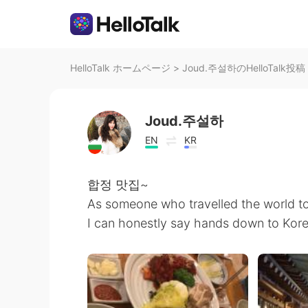
HelloTalk ホームページ
>
Joud.주설하のHelloTalk投稿
Joud.주설하
EN
KR
합정 맛집~
As someone who travelled the world to 
I can honestly say hands down to Kore