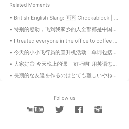
Related Moments
Did you guys try fly with the real
helicopter??
British English Slang: 🇬🇧 Chockablock | 사람들이 너무 많아요 예문: 매일 명동에서 사람들이 너무 많아요... Example: Every...
Mark
2019.07.07 14:02
特别的感动，飞到我家乡的人全部都是中国人，欢迎欢迎！ 我已经在中国6个月了，今天我回国的时间就到了。谢谢每一个很热情的中国人。你们的国家真的是礼仪之邦。 下一站，英国，伦敦 I am so...
EN
DE
CN
JP
PH
@Jaz
nice！
I treated everyone in the office to coffee today because I'm about to leave my job. My colleague ...
Penélopê Clotilda
2019.07.07 10:47
今天的小小飞行员的直升机活动！单词包括： Helicopter - 直升机 Pilot - 飞行员 Fly - 飞 Land - 降落 有很多小朋友参加了我们的活动，你们看他们长得都很帅😄😄...
CN
EN
大家好😄 今天晚上的课：'好巧啊' 用英语怎么表达？ That's such a coincidence! （最正常的） That's so funny! (然后你要解释funny的情况） ...
以这个头型还可以😂
長期的な友達を作るのはとても難しいやねん！！ なぜ私はいつも会話を続けなければならないの、、、 （＞＜） または彼らは私のメッセージを無視し、 それは６年ほどお互いを知っている友達がすること...
Veronica
2019.07.07 10:37
CN
EN
酷！
Follow us
Jaz
2019.07.07 10:09
CN
KR
我也是小朋友