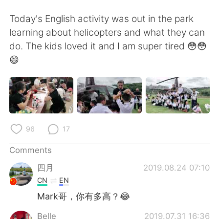
日本語
한국어
Today's English activity was out in the park
Русский
ไทย
learning about helicopters and what they can
do. The kids loved it and I am super tired 😳😳
Indonesia
Italiano
😄
Türkçe
Tiếng Việt
Português
96
17
Comments
四月
2019.08.24 07:10
CN
EN
Mark哥，你有多高？😂
Belle
2019.07.31 16:36