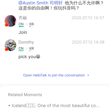
@Austin Smith 司明轩
他为什么不允许啊？
这是你的自由啊！你玩抖音吗？
齐融
2020.07.13 14:57
CN
KR
Join
Dorothy
2020.07.12 14:08
CN
KR
pick you😁
ZHU
2020.07.11 10:56
CN
EN
Open HelloTalk to join the conversation
Bravo!!
王原华.
2020.07.11 08:31
Related Moments
CN
EN
I’m coming ！
Iceland🇮🇸. One of the most beautiful countries, and a good place to learn new geography words: Gl...