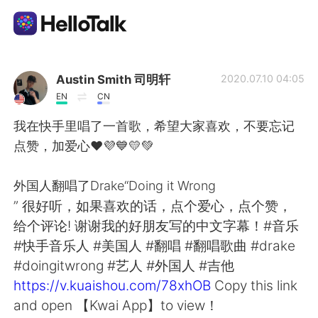
Language Exchange App
Austin Smith 司明轩
2020.07.10 04:05
EN
CN
AI Grammar Checker
我在快手里唱了一首歌，希望大家喜欢，不要忘记
点赞，加爱心❤️💜💙💛💚
English
外国人翻唱了Drake“Doing it Wrong
” 很好听，如果喜欢的话，点个爱心，点个赞，
简体中文
繁體中文
给个评论! 谢谢我的好朋友写的中文字幕！#音乐
#快手音乐人 #美国人 #翻唱 #翻唱歌曲 #drake
Español
العربية
#doingitwrong #艺人 #外国人 #吉他
https://v.kuaishou.com/78xhOB
Copy this link
Français
Deutsch
and open 【Kwai App】to view！