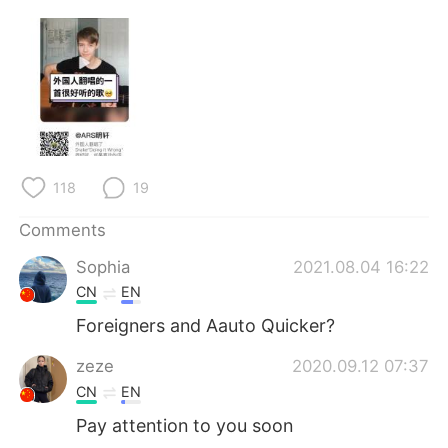
日本語
한국어
Русский
ไทย
Indonesia
Italiano
Türkçe
Tiếng Việt
118
19
Português
Comments
Sophia
2021.08.04 16:22
CN
EN
Foreigners and Aauto Quicker?
zeze
2020.09.12 07:37
CN
EN
Pay attention to you soon