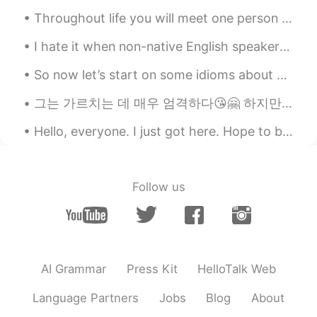
Chen BW
2020.07.10 16:50
Throughout life you will meet one person who is unlike any other. You could talk to this person f...
CN
EN
I hate it when non-native English speakers on this app correct other people’s English posts and t...
@Austin Smith 司明轩
actually that’s
Tiktok in the US!
So now let’s start on some idioms about emotion. Our first one is * “leaves me cold”, which me...
Austin Smith 司明轩
2020.07.10 14:34
그는 가르치는 데 매우 엄격하다😘🤗 하지만 나는 그와 함께 즐긴다🤭😉🙈❤️💜 아주 잘 가르치다 📘🖊️ 그는 나에게 많은 숙제를 주었다ㅋㅋㅋㅋ😄😂 자기 고마워🥰😘 ❤️💜
EN
CN
Hello, everyone. I just got here. Hope to be friends with you . I like China. I like Chinese sna...
@喜欢
没有。在美国不允许我下载那个app
😢
Follow us
Lin
2020.07.10 14:32
CN
EN
其实你可以去哔哩哔哩上面看看，那儿也有
很多外国up主，你们一定可以找到共同话题
的~
AI Grammar
Press Kit
HelloTalk Web
颖子
2020.07.10 12:12
Language Partners
Jobs
Blog
About
CN
TH