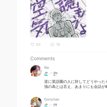
63
18
Comments
Rie
JP
EN
逆に英語圏の人に対してどうやった
強の為とは言え、あまりにも会話が噛
Gorochan
JP
FR