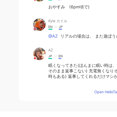
おやすみ (6pm頃で)
Kyle カイル
EN
JP
@AZ
リアルの場合は、 また遊ぼう
AZ
JP
EN
眠くなってきた(ほんまに眠い時は、
そのまま返事こない) 充電無くなり
時もある) 返事してくれるだけマシ
Koki コウキ
Open HelloTal
JP
EN
@Kyle カイル
いえいえ、ほとんど