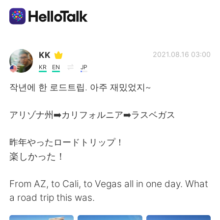
App di scambio linguistico
KK
2021.08.16 03:00
KR
EN
JP
AI Grammar Checker
작년에 한 로드트립. 아주 재밌었지~
Italiano
アリゾナ州➡️カリフォルニア➡️ラスベガス
昨年やったロードトリップ！
English
简体中文
楽しかった！
繁體中文
Español
From AZ, to Cali, to Vegas all in one day. What
a road trip this was.
العربية
Français