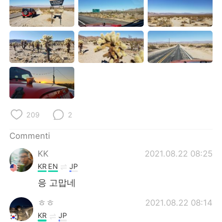
Deutsch
日本語
한국어
Русский
ไทย
Indonesia
Türkçe
Tiếng Việt
Português
209
2
Commenti
KK
2021.08.22 08:25
KR
EN
JP
응 고맙네
ㅎㅎ
2021.08.22 08:14
KR
JP