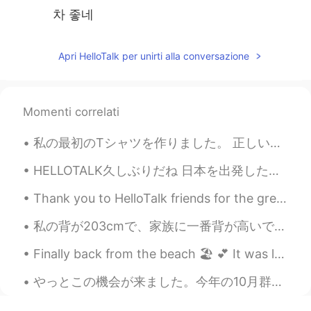
차 좋네
Apri HelloTalk per unirti alla conversazione
Momenti correlati
私の最初のTシャツを作りました。 正しいだといいです😅 "心が痛い" そして絵を描きました🖤✨ たくさん色々物を作ってみている。 私は本来あるべき勉強をしていない。 I made my fir...
HELLOTALK久しぶりだね 日本を出発したので、HELLOTALKを使用しませんでした。おれは悲しかった。東京、福岡、長崎、広島、大阪、奈良、神戸、名古屋、岐阜を訪れました。 たくさんの新し...
Thank you to HelloTalk friends for the green tomato pickled recipe. It’s delicious 😋 We grew dai...
私の背が203cmで、家族に一番背が高いですよ！ いええ、バスケットボールをしません笑。😱 人は私にそれをいつも尋ねていますが、今慣れますした。😂 また、これは日本語で私の一番長いポストだと...
Finally back from the beach 🏖 💕 It was lovely, but good to be home!! And I finally h...
やっとこの機会が来ました。今年の10月群馬県で英語教師になることになりました。応援してくれる方たくさん居てすごく感謝してます。ありがとうございました。これから日本でALTの仕事を頑張って私の住ん...