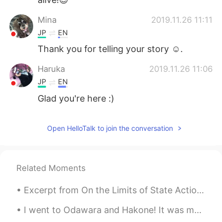
Mina
2019.11.26 11:11
JP
EN
Thank you for telling your story ☺️.
Haruka
2019.11.26 11:06
JP
EN
Glad you're here :)
Open HelloTalk to join the conversation
Related Moments
Excerpt from On the Limits of State Action by Wilhelm von Humboldt. Whatever does not spring fro...
I went to Odawara and Hakone! It was my first time in an onsen 😝 I haven’t been naked in front of...