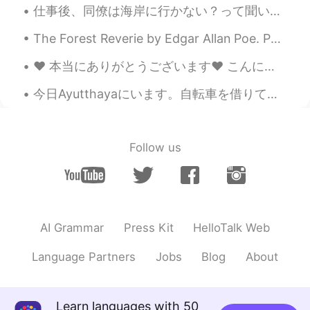
仕事後、同僚は海岸に行かない？って聞い。まあ行くかと思ったけど、やっぱりいいアイディアだった！都市の気温は４０度だった。 after work, a coworker asked me "he...
The Forest Reverie by Edgar Allan Poe. Part 1 of 2. 'Tis said that when The hands of men Tame...
❤️ 本当にありがとうございます❤️ こんにちは。本当に久しぶりにご挨拶します。 みんなにとても会いたかったです。 お元気ですか 私に送ってくださったメッセージ、 本当にありがとうございます。...
今日Ayutthayaにいます。自転車を借りて、町が乗り回りました。楽しかったがクタクタですよ。 I'm in Ayutthaya. I rented a bicycle and rode i...
Follow us
AI Grammar
Press Kit
HelloTalk Web
Language Partners
Jobs
Blog
About
Learn languages with 50