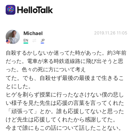
Language Exchange App
Michael
2019.11.26 11:05
EN
JP
AI Grammar Checker
自殺するかしないか迷ってた時があった。約3年前
だった。電車が来る時鉄道線路に飛び出そうと思
English
った。色々の死に方について考え
てた。でも、自殺せず最後の最後まで生きるこ
とにした。
简体中文
繁體中文
ヒゲを剃らず授業に行ったなさけない僕の悲し
い様子を見た先生は応援の言葉を言ってくれた
Español
العربية
「頑張って」とか。誰も応援してないと思った
けど先生は応援してくれたから感謝してた。
Français
Deutsch
今まで誰にもこの話について話したことない。