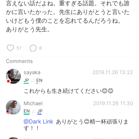
日本語
한국어
言えない話だよね。重すぎる話題。それでも誰
かに言いたかった。先生にありがとうと言いた
Русский
ไทย
いけどもう僕のことを忘れてるんだろうね。
ありがとう先生。
Indonesia
Italiano
51
8
Türkçe
Tiếng Việt
Comments
Português
sayaka
2019.11.26 13:22
JP
EN
これからも生き続けてください😊😊
Michael
2019.11.26 11:30
EN
JP
@Dark Link
ありがとう😊精一杯頑張りま
す！！