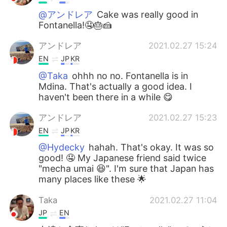
@アンドレア
Cake was really good in
Fontanella!🤤🎂🍰
アンドレア
2021.02.27 15:24
EN
JP
KR
@Taka
ohhh no no. Fontanella is in
Mdina. That's actually a good idea. I
haven't been there in a while 😋
アンドレア
2021.02.27 15:23
EN
JP
KR
@Hydecky
hahah. That's okay. It was so
good! 🤤 My Japanese friend said twice
"mecha umai 😆". I'm sure that Japan has
many places like these 🌟
Taka
2021.02.27 11:04
JP
EN