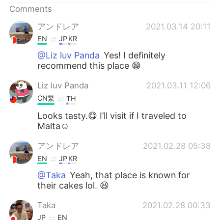
Comments
アンドレア
2021.03.14 20:11
EN
JP
KR
@Liz luv Panda
Yes! I definitely
recommend this place 😁
Liz luv Panda
2021.03.11 12:06
CN繁
TH
Looks tasty.😋 I’ll visit if I traveled to
Malta☺️
アンドレア
2021.02.28 05:38
EN
JP
KR
@Taka
Yeah, that place is known for
their cakes lol. 😆
Taka
2021.02.28 00:33
JP
EN