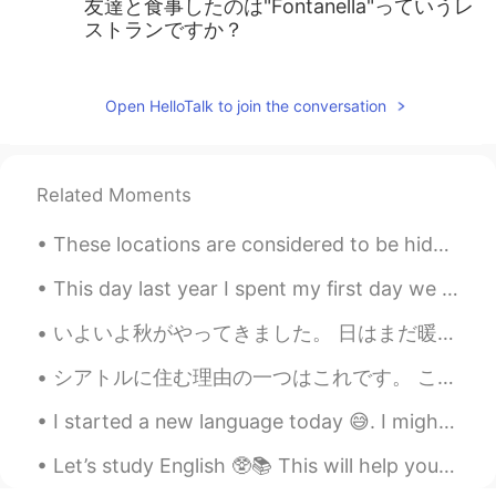
友達と食事したのは"Fontanella"っていうレ
ストランですか？
Hydecky
2021.02.27 11:04
JP
EN
Open HelloTalk to join the conversation
@アンドレア
Agh! It was my big typo. I
wanted to type Cuisine!😂 Malta 🇲🇹
must be the perfect place on this planet
Related Moments
🌎
These locations are considered to be hidden gems in the UK because, people rarely visit them 🇬🇧 ...
アンドレア
2021.02.27 06:41
EN
JP
KR
This day last year I spent my first day we exploring Hiroshima. ☀️ It was a sunny day and not to...
@Hydecky
Yeah! You meant to say
いよいよ秋がやってきました。 日はまだ暖かいです。 葉の色が変わり始めています。 自然の中にいるのはいい日です。 Finally autumn is here. the days are st...
"food" not "cousin" right? Cousin has a
different meaning lol. Please visit here if
シアトルに住む理由の一つはこれです。 これはマウントレイニアです。南を見るとこの山が見えます。私の家からも山が見えます。 この山を毎日見えるから、当たり前と思ってしまいます。 「ちなみに、...
you plan to come to Malta. Both Day and
Night time 🙂
I started a new language today 😅. I might not study all the time, but I’m interested in learning ...
Hydecky
2021.02.27 05:09
Let’s study English 🥸📚 This will help you when using the correct tenses. If you have any questi...
JP
EN