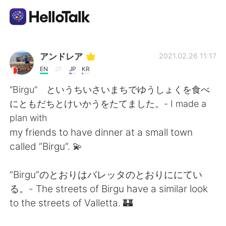
Language Exchange App
アンドレア
2021.02.26 11:17
EN
JP
KR
AI Grammar Checker
“Birgu” というちいさいまちでゆうしょくを食べ
にともだちとけいかうをたてました。- I made a
English
plan with
my friends to have dinner at a small town
called “Birgu”. 💫
简体中文
繁體中文
“Birgu”のとおりはバレッタのとおりににてい
Español
العربية
る。- The streets of Birgu have a similar look
to the streets of Valletta. 🏰
Français
Deutsch