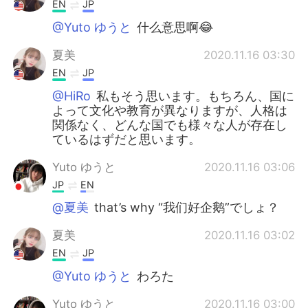
EN
JP
@Yuto ゆうと
什么意思啊😂
夏美
2020.11.16 03:30
EN
JP
@HiRo
私もそう思います。もちろん、国に
よって文化や教育が異なりますが、人格は
関係なく、どんな国でも様々な人が存在し
ているはずだと思います。
Yuto ゆうと
2020.11.16 03:06
JP
EN
@夏美
that’s why “我们好企鹅”でしょ？
夏美
2020.11.16 03:02
EN
JP
@Yuto ゆうと
わろた
Yuto ゆうと
2020.11.16 03:00