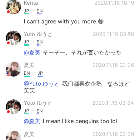
日本語
한국어
Kenta
2020.11.16 18:19
JP
EN
Русский
ไทย
I can't agree with you more.😂
Indonesia
Italiano
Yuto ゆうと
2020.11.16 03:50
JP
EN
Türkçe
Tiếng Việt
@夏美
そーそー、それが言いたかった
Português
夏美
2020.11.16 03:36
EN
JP
@Yuto ゆうと
我们都喜欢企鹅 なるほど
笑笑
Yuto ゆうと
2020.11.16 03:34
JP
EN
@夏美
I mean I like penguins too lol
夏美
2020.11.16 03:30