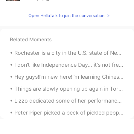
JP
EN
Open HelloTalk to join the conversation
ペンギンは白と黒どっちも持ってるよね
HiRo
2020.11.15 11:13
JP
EN
Related Moments
当然正しい意見だと思います。ただ、根本
的には各国の「教育」、特に世界史をどの
Rochester is a city in the U.S. state of New York, the seat of Monroe County, and the third-most ...
ように各国が教えてきたのか、これが穿っ
た概念を作りあげてしまう一要因と思いま
I don’t like Independence Day... it’s not freedom for Americans it’s Freedom for WHITE Americans....
す。あくまで個人的な意見ですが...
Hey guys!l’m new here!l’m learning Chinese now. I just made a pancake with my mum this afternoon...
Y u t a
2020.11.15 08:57
Things are slowly opening up again in Toronto so I finally got to go shopping again after nearly ...
JP
EN
Lizzo dedicated some of her performance to Kobi at the Grammy's🙏❤❤she's a pure soul,please love h...
わかる
Peter Piper picked a peck of pickled peppers A peck of pickled peppers Peter Piper picked If Pete...
Mikio
2020.11.15 08:40
JP
EN
私も夏美さんは正しいと思います。We are