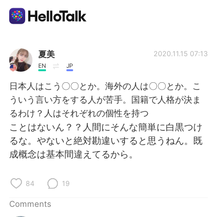
Language Exchange App
夏美
2020.11.15 07:13
EN
JP
AI Grammar Checker
日本人はこう〇〇とか。海外の人は〇〇とか。こ
ういう言い方をする人が苦手。国籍で人格が決ま
English
るわけ？人はそれぞれの個性を持つ
ことはないん？？人間にそんな簡単に白黒つけ
るな。やないと絶対勘違いすると思うねん。既
简体中文
繁體中文
成概念は基本間違えてるから。
Español
العربية
84
19
Français
Deutsch
Comments