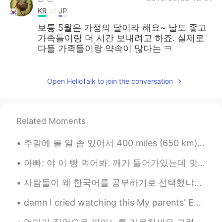
KR
JP
보통 5월은 가정의 달이라 해요~ 날도 좋고
가족들이랑 더 시간 보내려고 하죠. 실제로
다들 가족들이랑 약속이 많다는 ㅋ
올리
2019.05.02 12:50
EN
KR
Open HelloTalk to join the conversation
@MiSeon
Is it because you have to buy
presents for your family members?
Related Moments
올리
2019.05.02 12:49
EN
KR
주말에 볼 일 좀 있어서 400 miles (650 km) 운전해야 됐었는데 출발하기 전에 제 휴대폰을 꺼놓았어요 나: 아빠 내 폰 어딨어? 아빠: 여깄어. 왜? 나: 내가...
@dwayne
미국은 May Day를 기념하진 않
아빠: 야 이 빵 먹어봐. 깨가 들어가있는데 맛있어. 나: 나 지금 너무 배불러. 언니: 그럼 내가 먹는다. 아빠 깨가 뭐야? 아빠: 깨가 sesame지. 언니: 아니~ 스페...
습니다
사람들이 왜 한국어를 공부하기로 선택했냐고 물었어요. 저는 항상 지루하고 다른 나라 언어를 공부하고 싶어서 한국어를 공부한다고 말해요. 한국드라마 예능 kpop을 통해 한국을...
Min
2019.05.02 12:46
KR
ES
damn I cried watching this My parents' English is more proficient than most older immigrants her...
in Korea, May is month of family