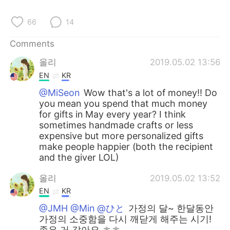
日本語
한국어
66
14
Русский
ไทย
Comments
Indonesia
Italiano
올리
2019.05.02 13:56
EN
KR
Türkçe
Tiếng Việt
@MiSeon
Wow that's a lot of money!! Do
you mean you spend that much money
Português
for gifts in May every year? I think
sometimes handmade crafts or less
expensive but more personalized gifts
make people happier (both the recipient
and the giver LOL)
올리
2019.05.02 13:52
EN
KR
@JMH @Min @ひと
가정의 달~ 한달동안
가정의 소중함을 다시 깨닫게 해주는 시기!
좋은 거 같아요 ㅎㅎ