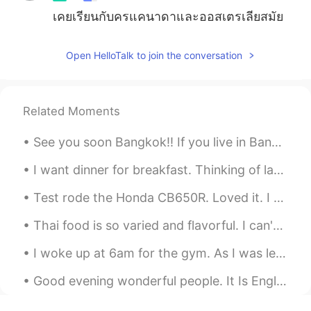
เคยเรียนกับครูแคนาดาและออสเตรเลียสมัย
เด็กค่ะ ฟังรู้เรื่อง เพราะครูใช้ศัพท์ง่ายๆ✨
Open HelloTalk to join the conversation
Fah
2019.07.30 07:59
TH
CN
Depends. If they talk too fast, then I
Related Moments
won’t understand
See you soon Bangkok!! If you live in Bangkok and have food or restaurant recommendations, pleas...
cha
2019.07.30 07:26
TH
EN
I want dinner for breakfast. Thinking of last nights steak dinner. 😥 I like my steaks rare to ...
It’s not hard to understand , they took me
Test rode the Honda CB650R. Loved it. I am waiting for red. Now I have to decide whether to bu...
done’t worry about grammar any may
make me slow down
Thai food is so varied and flavorful. I can't wait to go back and try more! 😋🤤 #BestFoodEver #Bes...
nayenayy
2019.07.30 07:23
I woke up at 6am for the gym. As I was leaving, I saw the neighbors cat "Peppermint" with a jump...
CN繁
TH
Good evening wonderful people. It Is English practice time. Send me a message if you would like...
ตอนนี้เรียนภาษาอังกฤษกับครูไต้หวันค่ะ
สำเนียงก็จะแปลกๆหน่อย ฟังออกบ้างไม่ออก