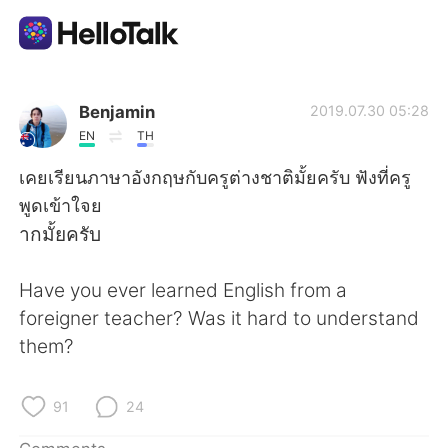
Language Exchange App
Benjamin
2019.07.30 05:28
EN
TH
AI Grammar Checker
เคยเรียนภาษาอังกฤษกับครูต่างชาติมั้ยครับ ฟังที่ครู
พูดเข้าใจย
English
ากมั้ยครับ
Have you ever learned English from a
简体中文
繁體中文
foreigner teacher? Was it hard to understand
them?
Español
العربية
Français
Deutsch
91
24