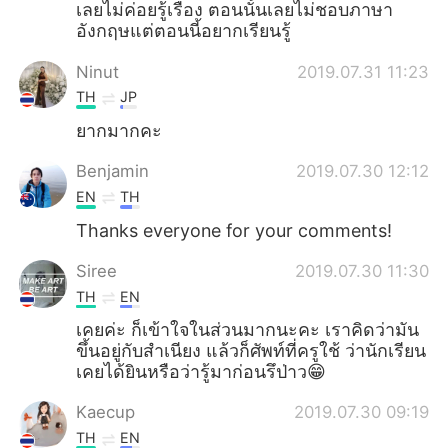
เลยไม่ค่อยรู้เรื่อง​ ตอนนั้นเลยไม่ชอบภาษา
อังกฤษ​แต่ตอนนี้อยากเรียนรู้
Ninut
2019.07.31 11:23
TH
JP
ยากมากคะ
Benjamin
2019.07.30 12:12
EN
TH
Thanks everyone for your comments!
Siree
2019.07.30 11:30
TH
EN
เคยค่ะ​ ก็เข้าใจในส่วนมากนะคะ​ เราคิดว่ามัน
ขึ้นอยู่​กับสำเนียง​ แล้วก็ศัพท์​ที่ครูใช้​ ว่านักเรียน
เคยได้ยินหรือว่ารู้มาก่อนรึป่าว😁
Kaecup
2019.07.30 09:19
TH
EN