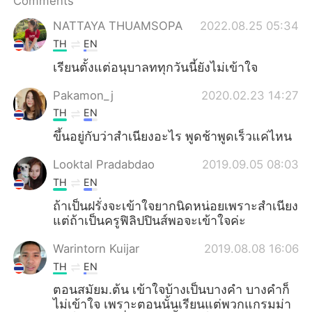
Comments
日本語
한국어
NATTAYA THUAMSOPA
2022.08.25 05:34
Русский
ไทย
TH
EN
เรียนตั้งแต่อนุบาลททุกวันนี้ยังไม่เข้าใจ
Indonesia
Italiano
Pakamon_j
2020.02.23 14:27
Türkçe
Tiếng Việt
TH
EN
ขึ้นอยู่กับว่าสำเนียงอะไร​ พูดช้าพูดเร็วแค่ไหน
Português
Looktal Pradabdao
2019.09.05 08:03
TH
EN
ถ้าเป็นฝรั่งจะเข้าใจยากนิดหน่อยเพราะสำเนียง
แต่ถ้าเป็นครูฟิลิปปินส์พอจะเข้าใจค่ะ
Warintorn Kuijar
2019.08.08 16:06
TH
EN
ตอนสมัยม.ต้น​ เข้าใจบ้างเป็นบางคำ​ บางคำก็
ไม่เข้าใจ​ เพราะตอนนั้นเรียนแต่พวกแกรมม่า​