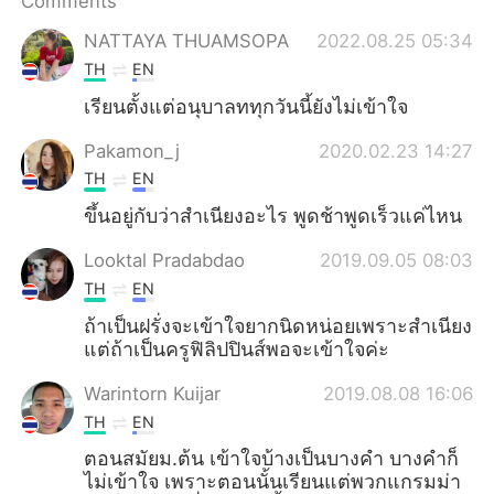
Comments
日本語
한국어
NATTAYA THUAMSOPA
2022.08.25 05:34
Русский
ไทย
TH
EN
เรียนตั้งแต่อนุบาลททุกวันนี้ยังไม่เข้าใจ
Indonesia
Italiano
Pakamon_j
2020.02.23 14:27
Türkçe
Tiếng Việt
TH
EN
ขึ้นอยู่กับว่าสำเนียงอะไร​ พูดช้าพูดเร็วแค่ไหน
Português
Looktal Pradabdao
2019.09.05 08:03
TH
EN
ถ้าเป็นฝรั่งจะเข้าใจยากนิดหน่อยเพราะสำเนียง
แต่ถ้าเป็นครูฟิลิปปินส์พอจะเข้าใจค่ะ
Warintorn Kuijar
2019.08.08 16:06
TH
EN
ตอนสมัยม.ต้น​ เข้าใจบ้างเป็นบางคำ​ บางคำก็
ไม่เข้าใจ​ เพราะตอนนั้นเรียนแต่พวกแกรมม่า​