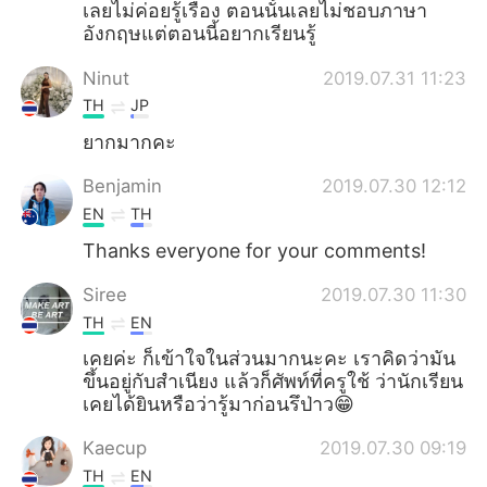
เลยไม่ค่อยรู้เรื่อง​ ตอนนั้นเลยไม่ชอบภาษา
อังกฤษ​แต่ตอนนี้อยากเรียนรู้
Ninut
2019.07.31 11:23
TH
JP
ยากมากคะ
Benjamin
2019.07.30 12:12
EN
TH
Thanks everyone for your comments!
Siree
2019.07.30 11:30
TH
EN
เคยค่ะ​ ก็เข้าใจในส่วนมากนะคะ​ เราคิดว่ามัน
ขึ้นอยู่​กับสำเนียง​ แล้วก็ศัพท์​ที่ครูใช้​ ว่านักเรียน
เคยได้ยินหรือว่ารู้มาก่อนรึป่าว😁
Kaecup
2019.07.30 09:19
TH
EN