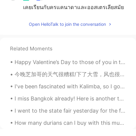
เคยเรียนกับครูแคนาดาและออสเตรเลียสมัย
เด็กค่ะ ฟังรู้เรื่อง เพราะครูใช้ศัพท์ง่ายๆ✨
Open HelloTalk to join the conversation
Fah
2019.07.30 07:59
TH
CN
Depends. If they talk too fast, then I
Related Moments
won’t understand
Happy Valentine’s Day to those of you in the western sector of our world. Today is Valentine's Da...
cha
2019.07.30 07:26
TH
EN
今晚芝加哥的天气很糟糕!下了大雪，风也很大。明天早上人行道一定会很滑! 大家慢慢地走。 Chicago's weather is a total mess! It is snowing har...
It’s not hard to understand , they took me
I've been fascinated with Kalimba, so I got one. Going to learn in this weekend. Maybe it'll s...
done’t worry about grammar any may
make me slow down
I miss Bangkok already! Here is another tongue twister for you! "You better buy bangkok bubble ...
nayenayy
2019.07.30 07:23
I went to the state fair yesterday for the first time. There were a lot of people. This is some ...
CN繁
TH
How many durians can I buy with this much? 😂This is some of the money I kept while traveling arou...
ตอนนี้เรียนภาษาอังกฤษกับครูไต้หวันค่ะ
สำเนียงก็จะแปลกๆหน่อย ฟังออกบ้างไม่ออก