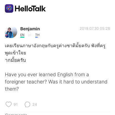
Language Exchange App
Benjamin
2019.07.30 05:28
EN
TH
AI Grammar Checker
เคยเรียนภาษาอังกฤษกับครูต่างชาติมั้ยครับ ฟังที่ครู
พูดเข้าใจย
English
ากมั้ยครับ
Have you ever learned English from a
简体中文
繁體中文
foreigner teacher? Was it hard to understand
them?
Español
العربية
Français
Deutsch
91
24