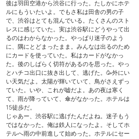
日本語
한국어
後は羽田空港から渋谷に行った。たしかにホテ
ルにもういたいよ。でもさ私は田舎の男の子
Русский
ไทย
で、渋谷はとても混んでいる。たくさんのスト
レスに感じていた。実は渋谷駅にどうやって出
Indonesia
Italiano
るのはわからなかった。やっぱり迷子のよう
に、隅にとどまったまま。みんなは出るのため
Türkçe
Tiếng Việt
にカードを使っていた。私はカードがなかっ
た。後のしばらく切符があるのを思った。やっ
Português
とハチコ出口に抜き出して、逃げた。🥳外にい
い天気だよ。太陽が輝いていて、鳥がさえずっ
ていた。いや、これが嘘だよ。あの夜は寒く
て、雨が降っていて、傘がなかった。ホテルは
15徒歩だ。
じゃあー、渋谷駅に逃げたんだよね。迷子もう
ではなかった。俺は鉄人になったよ。そしてホ
テルへ雨の中前進して始めった。ホテルにセー