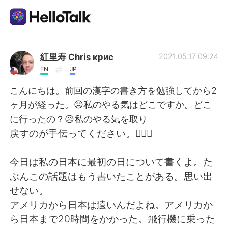
Language Exchange App
紅里寿 Chris крис
2021.05.17 09:24
EN
JP
AI Grammar Checker
こんにちは。前回の漢字の書き方を勉強してから2
ヶ月が経った。😥私のやる気はどこですか。どこ
English
に行ったの？😥私のやる気を取り
戻すのが手伝ってください。🙇🏼‍♂️
简体中文
繁體中文
今日は私の日本に最初の日について書くよ。た
ぶんこの話題はもう書いたことがある。思い出
Español
العربية
せない。
アメリカから日本は遠いんだよね。アメリカか
Français
Deutsch
ら日本まで20時間をかかった。飛行機に乗った