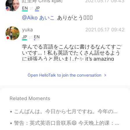
紅里寿 Chris крис
2021.05.17 09:43
EN
JP
@Aiko あいこ
ありがとう🙆🏼‍♂️
yuka
2021.05.17 09:42
JP
EN
学んでる言語をこんなに書けるなんてすご
いです…！私も英語でたくさん話せるよう
に頑張ろうと思いました✨ it’s amazing
that you could write learning language.I
feel do my best to speak English more
Open HelloTalk to join the conversation
well.
紅里寿 Chris крис
2021.05.17 09:42
EN
JP
Related Moments
@yuka
ありがとう！
こんばんは。今日から七月ですね。今年の夏休みはアメリカに帰れそうもないです。この代わりに、どこかのリゾート🏝で一週間のんびりしたいです。そのために、毎日残業しています。💪💦 ちなみに、今日は晩御...
saka
2021.05.17 09:41
警告：英式英语口音联系😄 今天晚上的课：'live' 的意思，发音，和区别。 1. Live (pr: liv) 短音 生活/住在 如：I live in China 2. Live (...
JP
EN