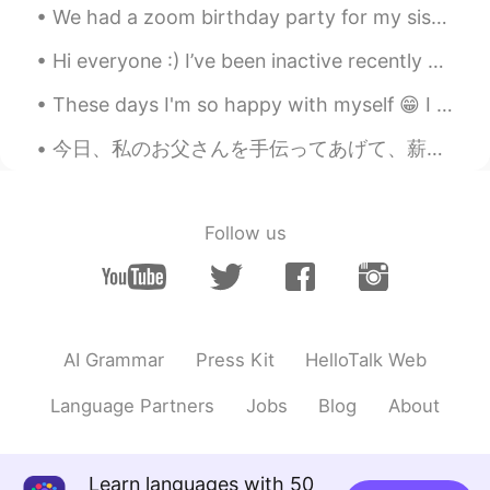
We had a zoom birthday party for my sister! 🎈🎉✨ Family is important 🥰 (I’m the girl drinking wi...
前回
の
漢字の書き方を勉強してから2ヶ
月が経った。
Hi everyone :) I’ve been inactive recently because I’ve been finishing a large project for my wor...
前回
、
漢字の書き方を勉強してから2ヶ
月が経った。
These days I'm so happy with myself 😁 I feel so cool, happy and confident 😎👊🏻 work hard, be confi...
今日は私
の
日本に
最
初
の
日について書
今日、私のお父さんを手伝ってあげて、薪を85歳のお婆さんの家を連れて行った Today, I helped my dad out and we took this firewood to an ...
くよ。
今日は私
が
日本に初
めて来た
日につい
て書くよ。
Follow us
でもさ私は田舎の男
の子
で、渋谷
は
と
ても混んでいる
。
でもさ私は田舎の男で、渋谷
が
とても
混んでいる
ことに
AI Grammar
Press Kit
HelloTalk Web
たくさんのストレス
に
感じていた。
Language Partners
Jobs
Blog
About
たくさんのストレス
を
感じていた。
実は渋谷駅にどうやって出るのはわか
Learn languages with 50