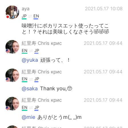
aya
2021.05.17 10:08
JP
EN
味噌汁にポカリスエット使ったってこ
と！？それは美味しくなさそう🤣🤣🤣
紅里寿 Chris крис
2021.05.17 09:44
EN
JP
@yuka
頑張って、！
紅里寿 Chris крис
2021.05.17 09:44
EN
JP
@saka
Thank you,🥺
紅里寿 Chris крис
2021.05.17 09:44
EN
JP
@mie
ありがとうm(_ _)m