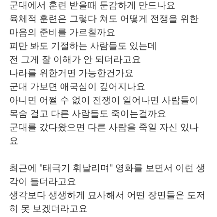
日本語
한국어
군대에서 훈련 받을때 둔감하게 만드나요
육체적 훈련은 그렇다 쳐도 어떻게 전쟁을 위한
Русский
ไทย
마음의 준비를 가르칠까요
피만 봐도 기절하는 사람들도 있는데
Indonesia
Italiano
전 그게 잘 이해가 안 되더라고요
나라를 위한거면 가능한건가요
Türkçe
Tiếng Việt
군대 가보면 애국심이 깊어지나요
아니면 어쩔 수 없이 전쟁이 일어나면 사람들이
Português
목숨 걸고 다른 사람들도 죽이는걸까요
군대를 갔다왔으면 다른 사람을 죽일 자신 있나
요
최근에 "태극기 휘날리며" 영화를 보면서 이런 생
각이 들더라고요
생각보다 생생하게 묘사해서 어떤 장면들은 도저
히 못 보겠더라고요