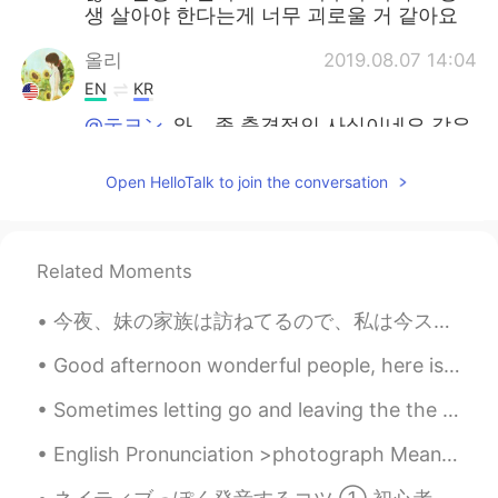
생 살아야 한다는게 너무 괴로울 거 같아요
올리
2019.08.07 14:04
EN
KR
@テヨン
와... 좀 충격적인 사실이네요 같은
편이어도 의도치 않게 적이 될 수도 있군요..
그런 일이 일어나면 마음이 되게 복잡할 거
Open HelloTalk to join the conversation
같아요 정말 안타깝네요
マル
2019.08.07 13:21
KR
JP
Related Moments
어려운 말이네요 🤔 보통 환경이 사람을 만
今夜、妹の家族は訪ねてるので、私は今ステーキをバーベキューしてる 🥩 Tonight my little sister’s family is visiting, so right now I...
든다 하죠 솔직히 무섭고 겁나죠 두렵구요
이렇게 죽이지 못하겠다 하지만 막상 뒤돌아
Good afternoon wonderful people, here is another tongue twister for you! Pete's pa pete poked t...
서 내 사랑하는 가족이 죽는다 생각하면 없
던 용기도 생기는게 사람이에요 다른 사람을
Sometimes letting go and leaving the the past behind you is simply about changing the way you’ve ...
죽이지 못하면 내 자신, 친구, 애인, 가족이
죽으니까요 나는 죽는 게 겁나지만 더 두려
English Pronunciation >photograph Meaning= a photo or picture. A photograph is a picture made u...
운 건 내가 사랑하는 사람이 이 세상에 없다
생각하면..