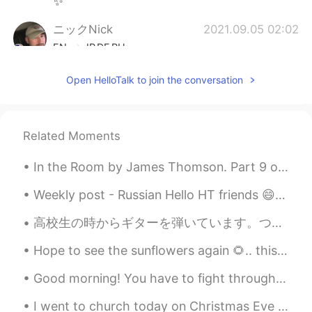
✨
ニックNick
2021.09.05 02:02
EN
JP
DE
RU
@katsuya
はい！
Open HelloTalk to join the conversation
katsuya
2021.09.05 01:49
JP
EN
Related Moments
もちろん“Field of Dreams”見ましたよ。
In the Room by James Thomson. Part 9 of 13. This long tirade aroused the bed, Who spoke in de...
ニックNick
2021.09.05 01:43
EN
JP
DE
RU
Weekly post - Russian Hello HT friends 😄, Welcome to my weekly learning of 🇰🇷🇯🇵🇷🇺 #8 Weekly ...
@katsuya
そうですね。その所に有名映画
高校生の時からギターを弾いています。ついに私のギターのエリアが揃え終えました！ フラミンゴのベンチを買いましたが、ちょっと変かな？夏なので良いと思いますが後で後悔するかもしれません。😂 今は...
作りました。
Hope to see the sunflowers again 🌻.. this a place called Rhosilli; it’s a sunflower project funde...
katsuya
2021.09.05 01:37
JP
EN
Good morning! You have to fight through some bad days to earn the best days of your life , so loo...
良い雰囲気の球場ですね。
I went to church today on Christmas Eve and now heading to dinner with my brother and sister. I c...