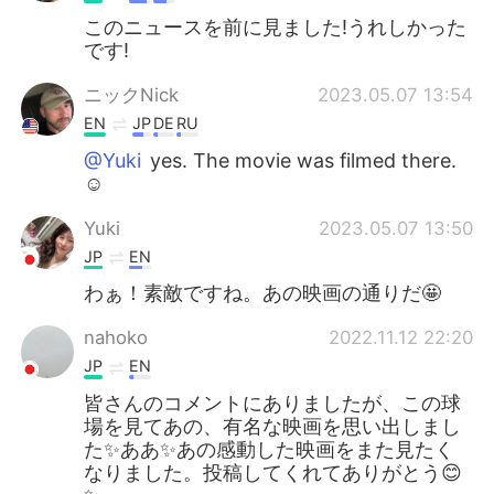
このニュースを前に見ました!うれしかった
です!
ニックNick
2023.05.07 13:54
EN
JP
DE
RU
@Yuki
yes. The movie was filmed there.
☺️
Yuki
2023.05.07 13:50
JP
EN
わぁ！素敵ですね。あの映画の通りだ🤩
nahoko
2022.11.12 22:20
JP
EN
皆さんのコメントにありましたが、この球
場を見てあの、有名な映画を思い出しまし
た✨ああ✨あの感動した映画をまた見たく
なりました。投稿してくれてありがとう😊