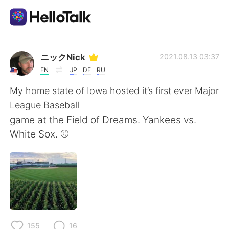
Language Exchange App
ニックNick
2021.08.13 03:37
EN
JP
DE
RU
AI Grammar Checker
My home state of Iowa hosted it’s first ever Major
League Baseball
English
game at the Field of Dreams. Yankees vs.
White Sox. ⚾️
简体中文
繁體中文
Español
العربية
Français
Deutsch
155
16