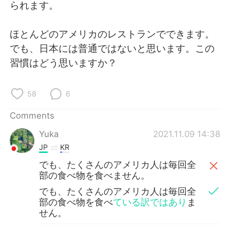
日本語
한국어
られます。
Русский
ไทย
ほとんどのアメリカのレストランでできます。
でも、日本には普通ではないと思います。この
Indonesia
Italiano
習慣はどう思いますか？
Türkçe
Tiếng Việt
58
6
Português
Comments
Yuka
2021.11.09 14:38
JP
KR
でも、たくさんのアメリカ人は毎回全
部の食べ物を食べません。
でも、たくさんのアメリカ人は毎回全
部の食べ物を食べ
ている訳ではあり
ま
せん。