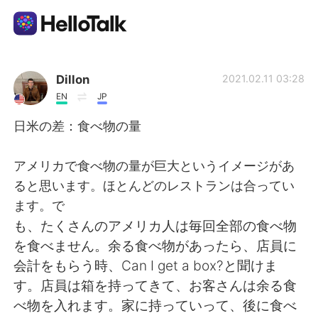
Language Exchange App
Dillon
2021.02.11 03:28
EN
JP
AI Grammar Checker
日米の差：食べ物の量
English
アメリカで食べ物の量が巨大というイメージがあ
ると思います。ほとんどのレストランは合ってい
ます。で
简体中文
繁體中文
も、たくさんのアメリカ人は毎回全部の食べ物
を食べません。余る食べ物があったら、店員に
Español
العربية
会計をもらう時、Can I get a box?と聞けま
す。店員は箱を持ってきて、お客さんは余る食
Français
Deutsch
べ物を入れます。家に持っていって、後に食べ