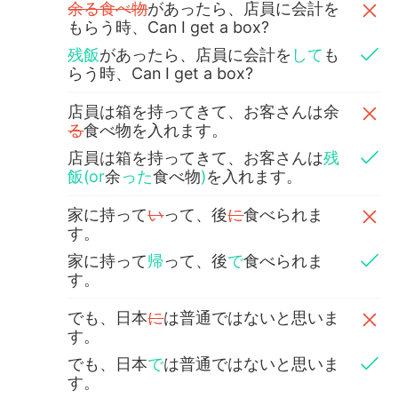
余る食べ物
があったら、店員に会計を
もらう時、Can I get a box?
残飯
があったら、店員に会計を
して
も
らう時、Can I get a box?
店員は箱を持ってきて、お客さんは余
る
食べ物を入れます。
店員は箱を持ってきて、お客さんは
残
飯(or
余
った
食べ物
)
を入れます。
家に持って
い
って、後
に
食べられま
す。
家に持って
帰
って、後
で
食べられま
す。
でも、日本
に
は普通ではないと思いま
す。
でも、日本
で
は普通ではないと思いま
す。