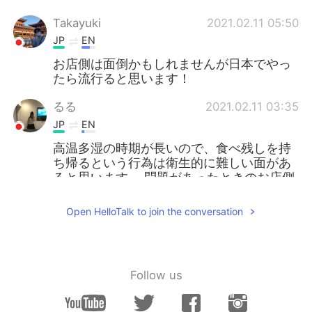
Takayuki
2021.02.11 05:50
JP
EN
お店側は面倒かもしれませんが日本でやっ
たら流行ると思います！
るる
2021.02.11 03:35
JP
EN
高温多湿の時期が長いので、食べ残しを持
ち帰るという行為は衛生的に難しい面があ
ると思います。 問題があったときのお店側
のリスクを考えると、食べきれる量を注文
するのが1番日本にあっていると思います。
Open HelloTalk to join the conversation
余らせることを前提とした巨大な食品は日
本には適していないと思います。
FUMI
2021.02.11 03:29
Follow us
JP
EN
すごく良いと思います！日本ではあまりで