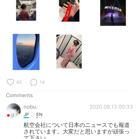
日本語
한국어
Русский
ไทย
Indonesia
Italiano
Türkçe
Tiếng Việt
Português
65
14
Comments
nobu.
2020.08.13 00:33
JP
EN
航空会社について日本のニュースでも報道
されています。大変だと思いますが頑張っ
て下さい。