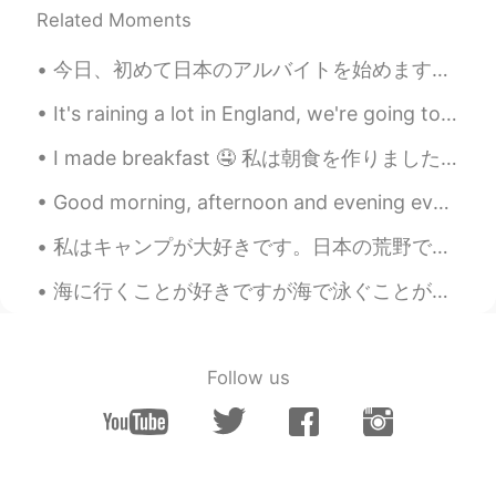
Related Moments
5ヶ月も仕事がないんですか。今からもっ
と仕事が減ると言われていますが本当に大
今日、初めて日本のアルバイトを始めます‼️(*^o^*)笑笑 超緊張して怖くて嬉しくてわかりません！ww OMG I start my part time job for the first t...
変ですね。 保証もない感じですか？
It's raining a lot in England, we're going to have a storm soon!! I love the rain. What's it like...
kazi
2020.08.11 14:11
JP
EN
I made breakfast 🤤 私は朝食を作りました This is a very 'Australian style' breakfast. Though it would usual...
新型コロナウイルスの影響で仕事を出
Good morning, afternoon and evening everyone! I’ve been a busy bee. 🐝 Unboxing Positivity- Part...
来なくなっ
たのは
もう5ヵ月間になりま
した😂！
私はキャンプが大好きです。日本の荒野でキャンプしたい There is no greater feeling than being one with nature. I look forwar...
新型コロナウイルスの影響で仕事を出
海に行くことが好きですが海で泳ぐことが苦手です。波が怖いから。海を制御できません。怖くても、泳ぎて、シュノーケリングしました。魚を見るのが楽しすぎちゃった。岸から離れすぎて泳いだ。波は私を岸に泳...
来なくなっ
てから
もう5ヵ月間になりま
した😂！
Masa
2020.08.11 14:07
Follow us
JP
EN
CAを辞めないでください。 いつかまた飛
行機は飛びます。その時、あなたを必要と
します。しばらく我慢しましょう。私も今