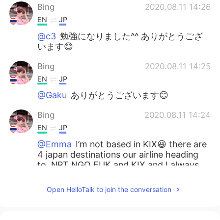
Bing
2020.08.11 14:26
EN
JP
@c3
勉強になりました^^ ありがとうござ
います😊
Bing
2020.08.11 14:25
EN
JP
@Gaku
ありがとうございます😊
Bing
2020.08.11 14:24
EN
JP
@Emma
I’m not based in KIX😆 there are
4 japan destinations our airline heading
to, NRT NGO FUK and KIX and I always
got KIX flight that’s why my friend
bought me this one😳☺️
Open HelloTalk to join the conversation
Yasu
2020.08.11 14:12
JP
EN