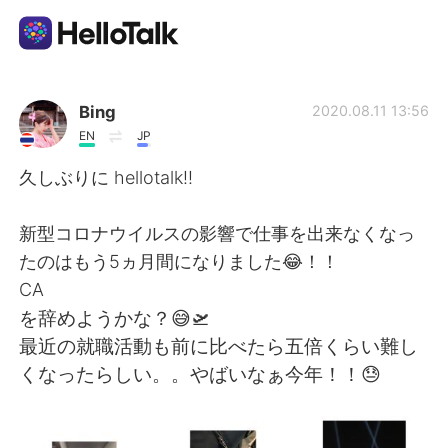
Language Exchange App
Bing
2020.08.11 13:56
EN
JP
AI Grammar Checker
久しぶりに hellotalk!!
English
新型コロナウイルスの影響で仕事を出来なくなっ
たのはもう5ヵ月間になりました😂！！
CA
简体中文
繁體中文
を辞めようかな？😅🛫
最近の就職活動も前に比べたら五倍くらい難し
Español
العربية
くなったらしい。。やばいなぁ今年！！😓
Français
Deutsch