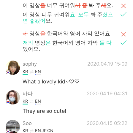
이 영상
을
너무 귀여워
서
좀
봐 주
세
요.
이 영상 너무 귀여워
요.
모두
봐 주
셨으
면 좋겠어
요.
제
영상
을
한국어와 영어 자막 있어요.
저의
영상
은
한국어와 영어 자막
둘 다
있어요.
sophy
2020.04.19 15:09
KR
EN
What a lovely kid~♡♡
바다
2020.04.19 04:31
KR
EN
They are so cute!
Soo
2020.04.15 05:22
KR
EN
JP
CN