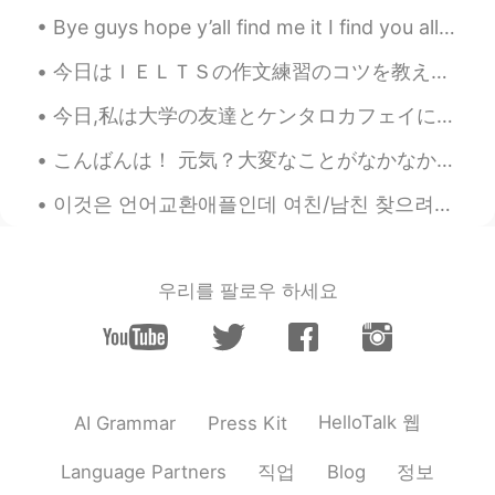
Rich
2020.03.19 11:32
Bye guys hope y’all find me it I find you all 🥺thank you for over 800 follower and I love you guy...
EN
KR
今日はＩＥＬＴＳの作文練習のコツを教えます。📄 第一）問題をちゃんと読んで読み取ります 問題を分解して一つ一つの話題に対して答えを書きます。そこからエッセイをどう分ければいいかがわかるように...
@제인 Jane
hahah thank you!
今日,私は大学の友達とケンタロカフェイに行きました！このカフェではSurry Hills います。 私は和牛サンドイッチを食べました。私の一番好きなデザートは抹茶 Mille Fueille と...
제인 Jane
2020.03.19 11:32
KR
EN
こんばんは！ 元気？大変なことがなかなか続くけど、みんな頑張ろうね❤️🇯🇵🌍 ね、今日の夕方にストレス溜まってて散歩してくるって決めた。主な道じゃなくて、住宅街を通って歩いてた。少し歩いたら道...
Kids are ^^So cute~~I am going to
이것은 언어교환애플인데 여친/남친 찾으려고 헬로톡을 쓰는 사람들이 엄청 많네 ㅋㅋㅋ 누가 나한테 연락 방금 왔는데 제일 먼저 말했던 건 “얼굴 사진 보내줘요” -_- 전 왜...
subscribe your Youtube channel.
JOE
2020.03.17 12:41
우리를 팔로우 하세요
KR
EN
Hellow ! Rich~ nice to meet you:)
밤하늘의별
2020.03.13 12:52
KR
EN
HelloTalk 웹
AI Grammar
Press Kit
조카들이 너무 귀여워요~~~
직업
정보
Language Partners
Blog
Claire
2020.03.09 14:34