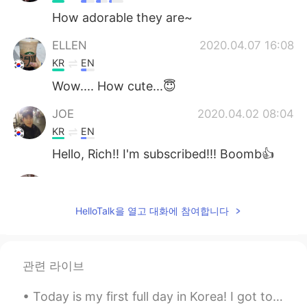
How adorable they are~
ELLEN
2020.04.07 16:08
KR
EN
Wow.... How cute...😇
JOE
2020.04.02 08:04
KR
EN
Hello, Rich!! I'm subscribed!!! Boomb👍
ms
2020.03.26 20:50
KR
EN
HelloTalk을 열고 대화에 참여합니다
So cute :)
Summer
2020.03.22 13:24
관련 라이브
KR
EN
So cute~~
Today is my first full day in Korea! I got to go on a long walk to the health center. It was nice...