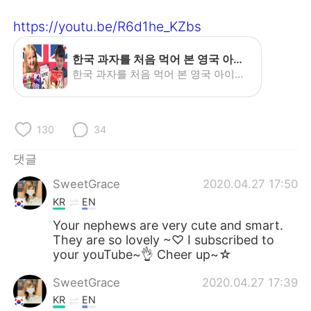
Deutsch
日本語
https://youtu.be/R6d1he_KZbs
Русский
ไทย
한국 과자를 처음 먹어 본 영국 아이들의 반응은? - British Kids try Korean snacks!!! - YouTube
Indonesia
Italiano
한국 과자를 처음 먹어 본 영국 아이들의 반응은? - British Kids try Korean snacks!!!
Türkçe
Tiếng Việt
130
34
Português
댓글
SweetGrace
2020.04.27 17:50
KR
EN
Your nephews are very cute and smart.
They are so lovely ~♡ I subscribed to
your youTube~👌 Cheer up~☆
SweetGrace
2020.04.27 17:39
KR
EN