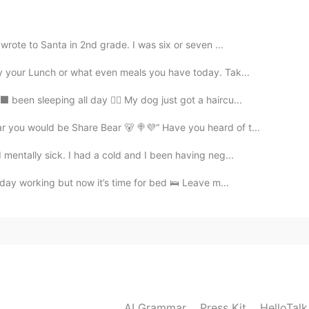
 그나저나 저번 포스트 네일 리무버 쏟았을 때 미안 술 따르
 아직도 매일 몇번이나 웃어요😜😜😜💕💕💕
 wrote to Santa in 2nd grade. I was six or seven ...
2019.06.07 17:46
oy your Lunch or what even meals you have today. Tak...
u native in Korean?
been sleeping all day 😮‍💨 My dog just got a haircu...
r you would be Share Bear 🐻 🍭💜“ Have you heard of t...
2019.06.07 17:12
 mentally sick. I had a cold and I been having neg...
 day working but now it’s time for bed 🛌 Leave m...
AI Grammar
Press Kit
HelloTal