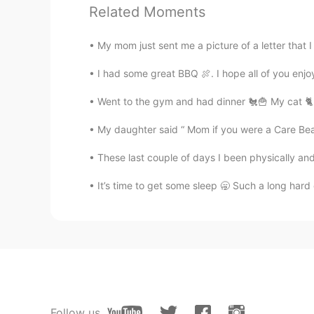
ㅎㅎ 저는 아빠 맘 이해해요😂😂😂
Related Moments
는 줄 알고... 그 장면이 자꾸 생각나서
My mom just sent me a picture of a letter that I
Julia Shin
I had some great BBQ 🍖. I hope all of you enj
KR
EN
ㅋㅋㅋㅋㅋㅋso funny By the way Are 
Went to the gym and had dinner 🐔🍟 My cat 🐈‍⬛ 
My daughter said “ Mom if you were a Care Bea
Meiii
KR
ES
These last couple of days I been physically and
Jajaja Qué es 깨?
It’s time to get some sleep 🥱 Such a long hard
Follow us