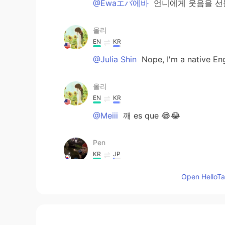
@Ewaエバ에바
언니에게 웃음을 선
올리
EN
KR
@Julia Shin
Nope, I'm a native Eng
올리
EN
KR
@Meiii
깨 es que 😂😂
Pen
KR
JP
그러니까, 요약하면 깨 딸? Que tal?
Open HelloTal
Ewaエバ에바
KR
JP