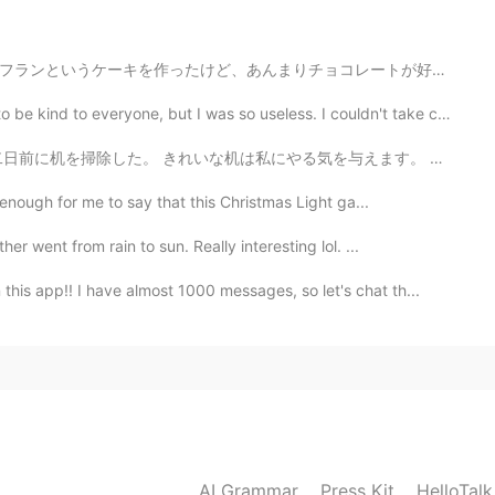
2021.07.12 05:12
コレートが好きじゃないので、チョコレートケーキの代わりにストロベリーケーキを作りました！すごく美味しかった...
be kind to everyone, but I was so useless. I couldn't take ca...
気を与えます。 勉強しない時は映画を見る。 今日はお腹が痛いから勉強しない。 昨日からあまり食べなかった。...
2021.07.12 05:12
enough for me to say that this Christmas Light ga...
r went from rain to sun. Really interesting lol. ...
 wonderful weekend 😄
s app!! I have almost 1000 messages, so let's chat th...
2021.07.12 05:11
hoさん
2021.07.12 05:10
AI Grammar
Press Kit
HelloTal