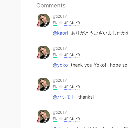
Comments
gtj2017
EN
JP
CN
KR
@kaori
ありがとうございましたか
gtj2017
EN
JP
CN
KR
@yoko
thank you Yoko! I hope so
gtj2017
EN
JP
CN
KR
@ハシモト
thanks!
gtj2017
EN
JP
CN
KR