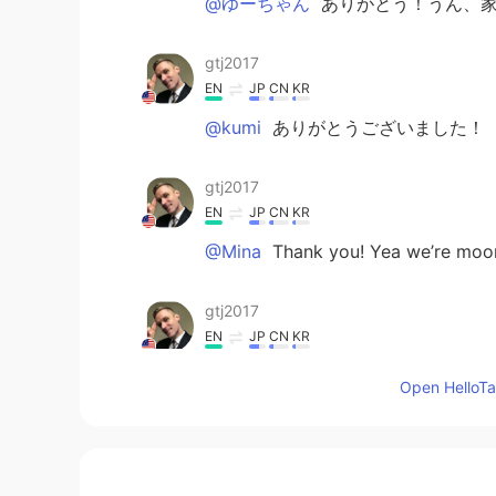
@ゆーちゃん
ありがとう！うん、家
gtj2017
EN
JP
CN
KR
@kumi
ありがとうございました！
gtj2017
EN
JP
CN
KR
@Mina
Thank you! Yea we’re moon
gtj2017
EN
JP
CN
KR
@junko1975
ありがとう、Junkoさ
Open HelloTal
gtj2017
EN
JP
CN
KR