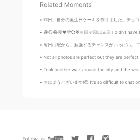
@Anna
Thank You Anna!
Related Moments
gtj2017
昨日、自分の誕生日ケーキを作りました。チョコフランというケーキを作ったけど、あんまりチョ
EN
JP
CN
KR
😁😉😂🤗❤️💜💞💖🤜🏻🤛🏻✌🏻👍🏻 I didn't have to 
@
ありがとうございました！
毎日は暇から、勉強するチャンスがいっぱい。 二日前に机を掃除した。 きれいな机は私にやる
gtj2017
Not all photos are perfect but they are perfect 
EN
JP
CN
KR
Took another walk around the city and the weathe
@Keiko
Thanks Keikoさん, I had a
おはようございます!😊 It's so difficult to chat on thi
gtj2017
EN
JP
CN
KR
@Maru
thank you very much Mi
gtj2017
EN
JP
CN
KR
Follow us