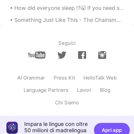
Yuka
2020.02.04 13:23
How did everyone sleep ⁉️🥱 If you need some to send you a voice message or text send me a commen...
JP
EN
Something Just Like This - The Chainsmokers/Coldplay I'm sorry I haven't been posting moments f...
Looks delicious!!!
Seguici
AI Grammar
Press Kit
HelloTalk Web
Language Partners
Lavori
Blog
Chi Siamo
Impara le lingue con oltre
50 milioni di madrelingua
Apri app