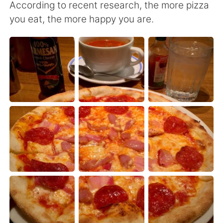
Deutsch
日本語
According to recent research, the more pizza
you eat, the more happy you are.
한국어
Русский
ไทย
Indonesia
Türkçe
Tiếng Việt
Português