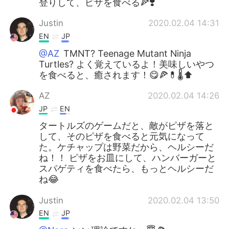
登りして、ピザを食べる🍕❣️
Justin
2020.02.04 14:31
EN
JP
@AZ
TMNT? Teenage Mutant Ninja
Turtles? よく覚えているよ！美味しいやつ
を食べると、癒されます！😋🍕💊🌡⬆️
AZ
2020.02.04 14:26
JP
EN
タートルズのゲームだと、敵がピザを落と
して、そのピザを食べると元気になって
た。ケチャップは野菜だから、ヘルシーだ
ね！！ ピザをお皿にして、ハンバーガーと
スパゲティを食べたら、もっとヘルシーだ
ね😂
Justin
2020.02.04 13:50
EN
JP