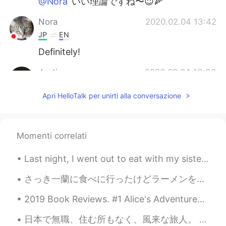
@Nora
いい理論ですね〜😇🍕
Nora
2020.02.04 13:42
JP
EN
Definitely!
Justin
2020.02.04 13:33
EN
JP
Apri HelloTalk per unirti alla conversazione
@Ayumi あゆみ
Yeah! I agree! 😃👌
Ayumi あゆみ
2020.02.04 13:26
JP
EN
Momenti correlati
Definitely, happy is important for own life
Last night, I went out to eat with my sisters and a friend. We had an amazing time chatting and r...
😂😂😂
さっき一蘭に食べに行ったけどラーメンを持ってきた時に店員さんがすげえきれいに頭を下げた。どれだけ文化だといっても、俺みたいにただただ料理するのめんどくさくてラーメンを食べに来たしょうもないやつに...
Justin
2020.02.04 13:24
EN
JP
2019 Book Reviews. #1 Alice's Adventures in Wonderland by Lewis Carroll. I don't recall readin...
@Yuka
It’s so good! 🥳
日本で無職、住む所もなく、風来な旅人。 責任は幸せの材料だが、守る女性もいない。 異国に来てからHTはじめた。辛い。私だ。 老人に相談したら 「あなたは希望を探している。 だから、旅を...