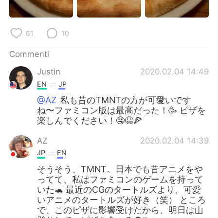
61
10
Commenti
Justin
2020.02.04 14:49
EN
JP
@AZ
私も昔のTMNTの方が可愛いです
ね〜ファミコン版は最高だった！🥳 ピザを
楽しんでください！🤤😆🍕
AZ
2020.02.04 14:39
JP
EN
そうそう、TMNT。日本でも昔アニメをや
ってて、私はファミコンのゲームを持って
いた🐢 最近のCGのタートルズより、可愛
いアニメのタートルズが好き（笑） ところ
で、このピザに影響受けたから、明日は山