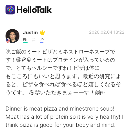
App di scambio linguistico
Justin
2020.02.04 13:22
EN
JP
AI Grammar Checker
晩ご飯のミートピザとミネストローネスープで
す！🤩🍕🥫ミートはプロテインが入っているの
Italiano
で、とてもヘルシーですね！ピザは体に
もこころにもいいと思うます。最近の研究によ
ると、ピザを食べれば食べるほど嬉しくなるそ
English
简体中文
うです。 💪😌いただきまぁーーす！🤗✨
繁體中文
Español
Dinner is meat pizza and minestrone soup!
Meat has a lot of protein so it is very healthy! I
العربية
Français
think pizza is good for your body and mind.