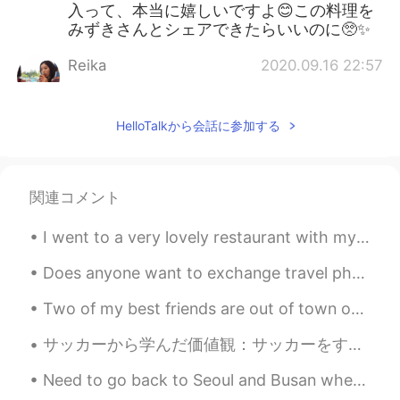
入って、本当に嬉しいですよ😊この料理を
みずきさんとシェアできたらいいのに🥺✨
Reika
2020.09.16 22:57
JP
EN
パブやレストランにでてきそうな美味しそ
HelloTalkから会話に参加する
うな写真☺️早くイギリスでこれを食べる日
が来ればいいなあ🤩
michiko
2020.09.16 20:36
関連コメント
JP
EN
I went to a very lovely restaurant with my friend today ☺️ The food is delicious and the place i...
めっちゃ美味しそうですね😳 私もポテサラ
が大好きです❤️ブロッコリーも🥦(⁎˃ᴗ˂⁎)
Does anyone want to exchange travel photos with each other? I’m dreaming about going to different...
M 800
2020.09.16 17:32
Two of my best friends are out of town on a trip. They often ask, "Kross baby, can you please tak...
JP
EN
サッカーから学んだ価値観：サッカーをすることで、より良い人間になり、人生でやりたいことのために戦うようになりました。このゲームから多くを学びました。翌日は大きな試合があったので、寝ずに夜を過ごす...
わぁー😆♥とっても美味しそう🤤いえいえ
✋全く悪い写真じゃないですよ😂 I was
Need to go back to Seoul and Busan when this virus thing is over. Missing my Lotte's shrimp burg...
very hungry to see your photos🥺 I really