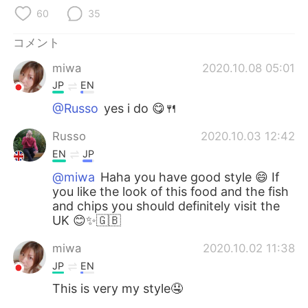
60
35
コメント
miwa
2020.10.08 05:01
JP
EN
@Russo
yes i do 😋🍴
Russo
2020.10.03 12:42
EN
JP
@miwa
Haha you have good style 😄 If
you like the look of this food and the fish
and chips you should definitely visit the
UK 😊✨🇬🇧
miwa
2020.10.02 11:38
JP
EN
This is very my style🤤