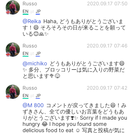
Russo
2020.09.17 07:50
EN
JP
@Reika
Haha, どうもありがとうございま
す！😄 そろそろその日が来ることを願って
いる😊🙏✨
Russo
2020.09.17 07:46
EN
JP
@michiko
どうもありがとうございます😄
✨ 多分、ブロッコリーは気に入りの野菜だ
と思います🥦😋
Russo
2020.09.17 07:42
EN
JP
@M 800
コメントが戻ってきました😆！み
ずきさん、全ての優しいお言葉をどうもあ
りがとうございます❣️✨ Sorry if I made you
hungry 😂 I hope you found some
delicious food to eat ☺️ 写真と投稿が気に