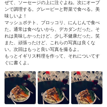
Deutsch
한국어
ぜて、ソーセージの上に注ぐよね。次にオーブ
ンで調理する。グレービーと野菜で食べる。美
Русский
ไทย
味しいよ！
マッシュポテト、ブロッコリ、にんじんで食べ
Indonesia
Italiano
た。通常は食べないから、デカダンだった。そ
れは美味しかったけど、少し不健康だった。笑
Türkçe
Tiếng Việt
また、頑張ったけど、これらの写真は良くな
い。次回はもっと良い写真を撮るよ。
Português
もっとイギリス料理を作って、それについてす
ぐに書くよ。