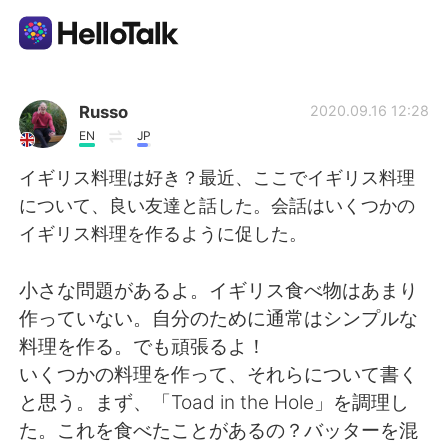
語学交換アプリ
Russo
2020.09.16 12:28
EN
JP
AI Grammar Checker
イギリス料理は好き？最近、ここでイギリス料理
について、良い友達と話した。会話はいくつかの
日本語
イギリス料理を作るように促した。
小さな問題があるよ。イギリス食べ物はあまり
English
简体中文
作っていない。自分のために通常はシンプルな
料理を作る。でも頑張るよ！
繁體中文
Español
いくつかの料理を作って、それらについて書く
と思う。まず、「Toad in the Hole」を調理し
العربية
Français
た。これを食べたことがあるの？バッターを混