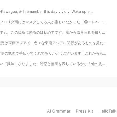
s-Kawagoe, ☕ I remember this day vividly. Woke up e...
た！😂エレベーターでも。本格的な自由がまたありますね。いいことがどうがわからないけど、実は、みんなは休日を...
景写真を撮りました。数フィート先に、Jaime Plensa先生の「Tolerance Sculpture...
係があるものを見た時嬉しかった。 ラヤちゃんはArnis / Eskrima /Kali が本当にかっこよ...
います！これからも頑張ります。よろしくお願いします！☺️ 誕生日のために、毎年、赤い服を着ます。日本には...
るかな？他の貪欲な人々に囲まれたとき、カオナシさんももっと貪欲になりました。 どう思いますか？ 私に、電...
AI Grammar
Press Kit
HelloTal