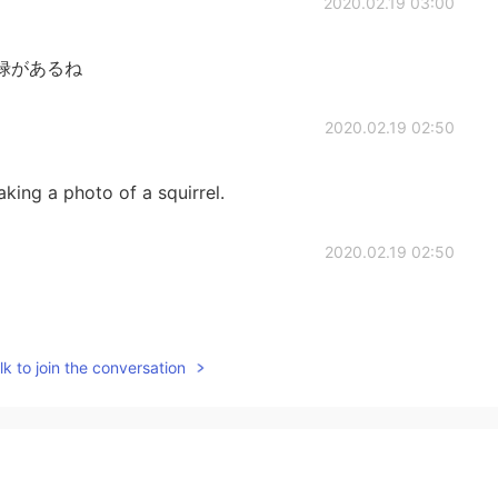
2020.02.19 03:00
貫禄があるね
2020.02.19 02:50
king a photo of a squirrel.
2020.02.19 02:50
k to join the conversation