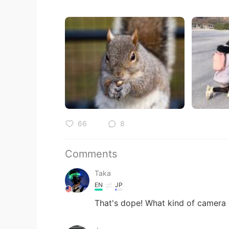
66
8
Comments
Taka
EN
JP
That's dope! What kind of camera 