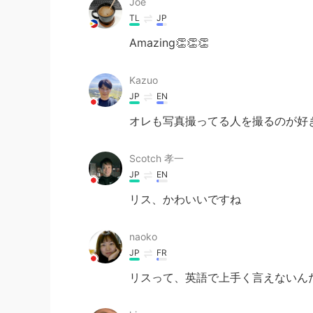
Joe
TL
JP
Amazing👏👏👏
Kazuo
JP
EN
オレも写真撮ってる人を撮るのが好
Scotch 孝一
JP
EN
リス、かわいいですね
naoko
JP
FR
リスって、英語で上手く言えないんだ