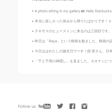
A photo sitting in my gallery.📸 Hello Starbuck
本当に楽しかった休みから帰りたばかりです！☺️フロリダ州にはマスクしてる人が誰もいなかっ
テキサスのヒューストンに来るのは三回目です。でも、この場所に来るのは初めてです。橋から風
昨日は「Raya」という映画を観ました。映画の設定は東南アジアで、色々な東南アジアに関
今日ははわたしの誕生日でーす！🎂 皆さん、日本語の勉強で手伝ってくれてありがとうござ
「千と千尋の神隠し」を見ました。カオナシについて興味になりました。誘惑と無実を表してい
Follow us