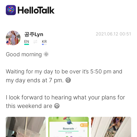
Appli d'échange linguistique
공주Lyn
2021.06.12 00:51
EN
KR
AI Grammar Checker
Good morning 🌞
Français
Waiting for my day to be over it’s 5:50 pm and
my day ends at 7 pm. 😅
English
简体中文
I look forward to hearing what your plans for
this weekend are 😃
繁體中文
Español
العربية
Deutsch