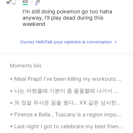
KR
JP
I'm still doing pokemon go too haha
anyway, I'll play dead during this
weekend
Ouvrez HelloTalk pour rejoindre la conversation
Moments liés
Meal Prep!! I've been killing my workouts and going constantly BUT my eating hasn't been all the ...
나는 어렸을때 기분이 좀 꿀꿀할때 나가서 공원에 그네를 자주 탔어요 이제는 드라이브하러 가고 이 두가지 행동이 아무런 관계가 없다고 생각했는데 요새 다시 그네를 찾아가는 내...
와 정말 무서운 꿈을 꿨다... XX 같은 상사한테 성희롱도 당하고 폭력 협박도 받고 정말 어이 없는 소리를 많이 들었는데 내가 기죽지 않고 좌절하지 않고 그걸 다 잘 내멋...
Firenze e Bella , Tuscany is a region important for Italy and Europe in itself. Renaissance spawn...
Last night I got to celebrate my best friend & I’s birthday together. 💕 Yummy food, good vibes, ...