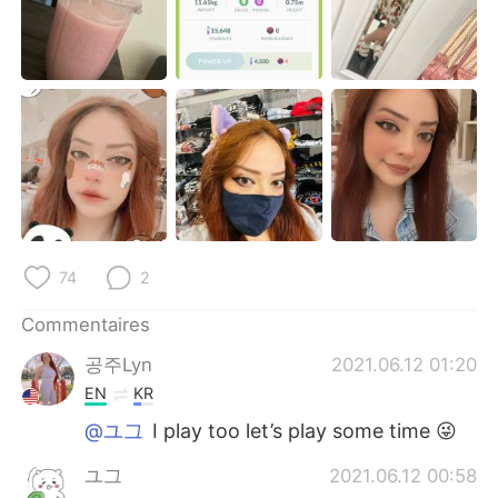
日本語
한국어
Русский
ไทย
Indonesia
Italiano
Türkçe
Tiếng Việt
Português
74
2
Commentaires
공주Lyn
2021.06.12 01:20
EN
KR
@ユ그
I play too let’s play some time 😜
ユ그
2021.06.12 00:58