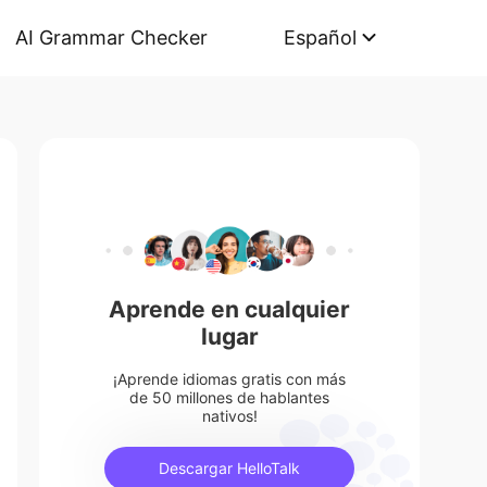
AI Grammar Checker
Español
Aprende en cualquier
lugar
¡Aprende idiomas gratis con más
de 50 millones de hablantes
nativos!
Descargar HelloTalk