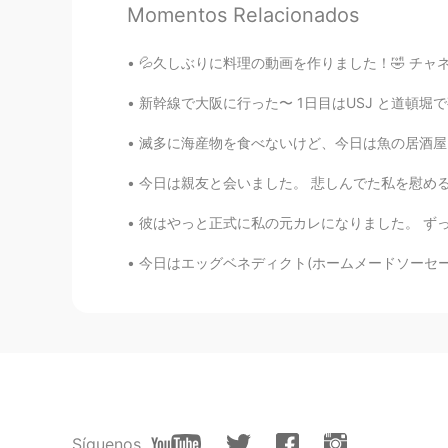
JP
IT
Momentos Relacionados
残念だけど、全てが真剣だった証拠
に後悔、悔いの無い様に
💦久しぶりに料理の動画を作りました！🤣 チャネル本当に半年も放置しましたね😅 今回は家で
新幹線で大阪に行った〜 1日目はUSJ と道頓堀で夜ごはん SINGのショーが面白かった
鬮ョサ髯句ケ鬯セセ仰神
JP
EN
滅多に海産物を食べないけど、今日は魚の居酒屋に行きました〜店員が新鮮な魚を持ってきて、選
@Chloe
私も今年の初めに同じ状況に
今日は親友と会いました。 悲しんでた私を慰めるために、大好きなたべっこどうぶつのクッズ
日本のVISA関係も利用されそうに
ら来ると良いし、日本に来て色々な
彼はやっと正式に私の元カレになりました。 ずっと前から、コロナで会えなくて、寂しさを耐
てきっと思えるようになるよ✨✨(๑˃̵ᴗ˂
今日はエッグベネディクト(ホームメードソーセージパテ付き)を作りました！ 自分はポーチエ
t.t
JP
EN
元気出してくださいね☺️
ha na
JP
EN
Síguenos