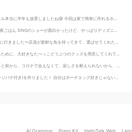
 何でも始まればいつか終わりが来てしまうもの🙄如何
簡単に作れるホイコーローや春巻と中華卵スープの動画ですよ😉中華料理🥡🥢好きなみなさん是非観てみてください💕...
けど、やっぱりディズニーのほうが好き😞入場料、食事、記念品のメダルまで、ディズニーより高くて、少しビックリ...
2021.07.13 12:27
ばせてくれた！焼きたての魚がふわふわで美味しかった！ホテルもでかいし、新鮮だから、甘かった！でもやっぱりだ...
あったから気持ちわかる🙏🙏私の場合1年キープされて
を用意してくれて、すごく感動しました。本当は彼女の誕生日で、私がもっとしてあげないといけないのに、小さなプレ...
なった😰精神もボロボロになって辛かった。 お金払ったな
人に会えると思う。無駄にならずにこれで良かったんだっ
えられないから、彼が別れることにしました。 終わっても、やっぱり責任感を持ってちゃんと話してもらいたかったか...
̵)
ッグ好きじゃないから、最後に作った時は4年前まだ料理学校に通ってた時でした😂でもオランデーズソースは上手く...
2021.07.13 12:21
2021.07.13 12:17
AI Grammar
Press Kit
HelloTalk Web
Lang