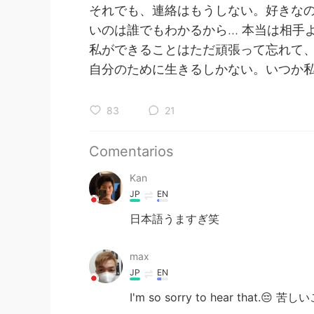
それでも、連絡はもうしない。好きな
いのは誰でもわかるから… 本当は相手
私ができることはただ頑張って忘れて
自分のために生きるしかない。いつか
83
21
Comentarios
Kan
JP
EN
日本語うますぎ笑
max
JP
EN
I'm so sorry to hear th