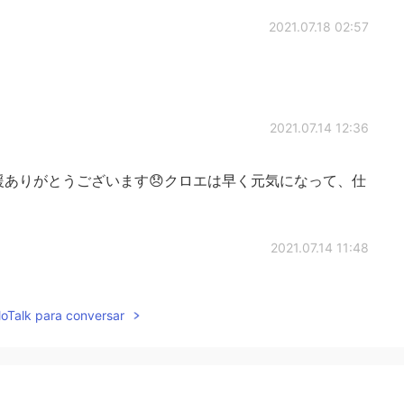
2021.07.18 02:57
2021.07.14 12:36
ありがとうございます😞クロエは早く元気になって、仕
2021.07.14 11:48
oe! 今は辛いけど、きっと明るい未来がくるから！ 日本語の勉強も頑
lloTalk para conversar
がいるんだし👍👍 これからも一緒に語学の勉強頑張っ
!!
2021.07.13 20:41