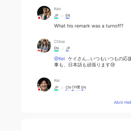
Ken
JP
EN
What his remark was a turnoff?
Chloe
EN
JP
@Kei
ケイさん…いつもいつもの応援
事も、日本語も頑張ります😢
Kei
CN繁
JP
CN
EN
Long time no see, Chl
Abrir He
張って！こんなにも励ましてくれる人
ていきましょう！！ You're not alone
Ken pizzaiolo