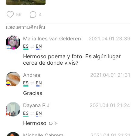
Deutsch
日本語
59
4
한국어
Русский
แสดงความคิดเห็น
Indonesia
Italiano
Maria Ines van Gelderen
2021.04.01 23:39
ES
EN
Türkçe
Tiếng Việt
Hermoso poema y foto. Es algún lugar
cerca de donde vivís?
Português
Andrea
2021.04.01 21:31
ES
EN
Gracias
Dayana P.J
2021.04.01 21:24
ES
EN
Hermoso ☺️✨
Michelle Cabrera
2021.04.01 21:21