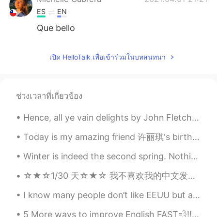
ES
EN
Que bello
เปิด HelloTalk เพื่อเข้าร่วมในบทสนทนา
ช่วงเวลาที่เกี่ยวข้อง
Hence, all ye vain delights by John Fletcher. From “The Nice Valour,” Act III. Sc. 3. HENCE, al...
Today is my amazing friend 许丽琪‘s birthday!! Happpyyy birthdaaay to this amazing girl 🎂✨💕🥳 ～ 祝你生日...
Winter is indeed the second spring. Nothing gets better than a tasty dinner with friends after wa...
I know many people don’t like EEUU but all over the world people are hurting with us. We can rebu...
5 More ways to improve English FAST💨‼️🧐🤔‼️ 1. Focus on everyday vocabulary 2. Don’t stress abou...