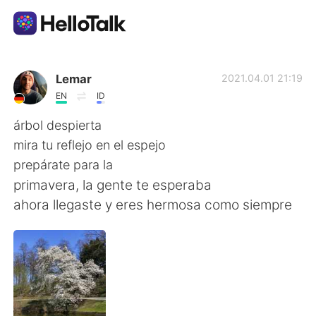
แอปแลกเปลี่ยนทางภาษา
Lemar
2021.04.01 21:19
EN
ID
AI Grammar Checker
árbol despierta
mira tu reflejo en el espejo
ไทย
prepárate para la
primavera, la gente te esperaba
ahora llegaste y eres hermosa como siempre
English
简体中文
繁體中文
Español
العربية
Français