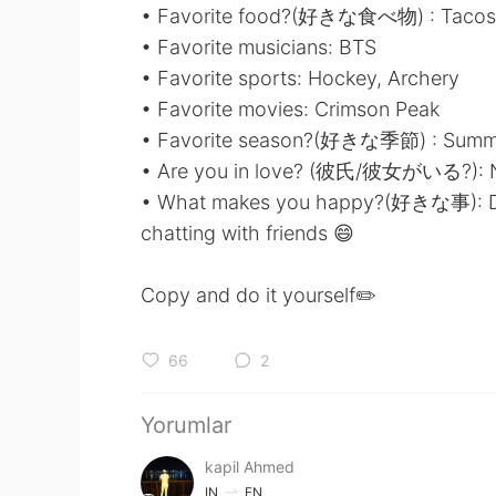
• Favorite food?(好きな食べ物) : Tacos
• Favorite musicians: BTS
• Favorite sports: Hockey, Archery
• Favorite movies: Crimson Peak
• Favorite season?(好きな季節) : Summ
• Are you in love? (彼氏/彼女がいる?): 
• What makes you happy?(好きな事): Danc
chatting with friends 😄
Copy and do it yourself✏️
66
2
Yorumlar
kapil Ahmed
IN
EN