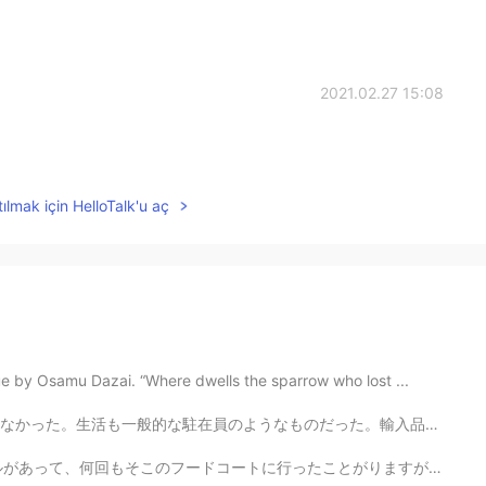
2021.02.27 15:08
ılmak için HelloTalk'u aç
 by Osamu Dazai. “Where dwells the sparrow who lost ...
だった。輸入品ばかりのスーパーでしか買い物しなかったり、英語版のアプリしか使わなかったり、英語のニュースし...
ったことがりますが、そこの台湾まぜそばを食べたことがなかったです。😅 今日仕事のあと、英語で話すMeetu...