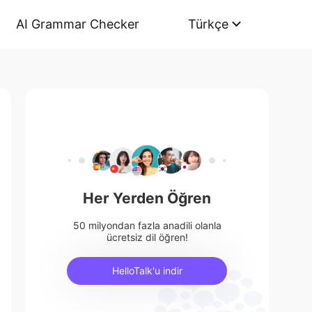
AI Grammar Checker
Türkçe
Her Yerden Öğren
50 milyondan fazla anadili olanla
ücretsiz dil öğren!
HelloTalk'u indir