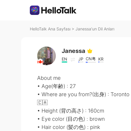
HelloTalk Ana Sayfası
>
Janessa'un Dil Anları
Janessa
CN粤
EN
JP
KR
About me
• Age(年齢) : 27
• Where are you from?(出身) : Toronto
🇨🇦
• Height (背の高さ) : 160cm
• Eye color (目の色) : brown
• Hair color (髪の色) : pink