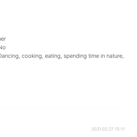
er
No
ing, cooking, eating, spending time in nature,
2021.02.27 15:11