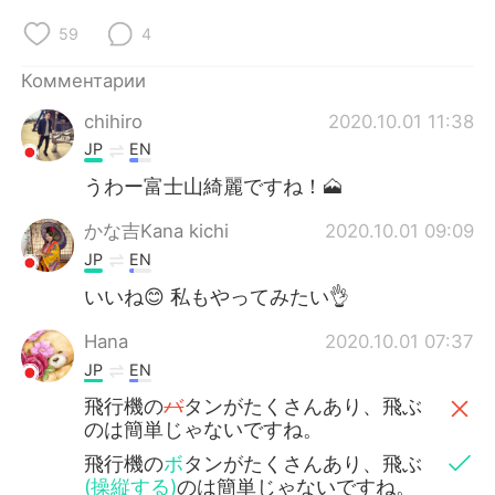
Deutsch
日本語
59
4
한국어
ไทย
Комментарии
Indonesia
Italiano
chihiro
2020.10.01 11:38
JP
EN
Türkçe
Tiếng Việt
うわー富士山綺麗ですね！🗻
Português
かな吉Kana kichi
2020.10.01 09:09
JP
EN
いいね😊 私もやってみたい👌
Hana
2020.10.01 07:37
JP
EN
飛行機の
バ
タンがたくさんあり、飛ぶ
のは簡単じゃないですね。
飛行機の
ボ
タンがたくさんあり、飛ぶ
(操縦する)
のは簡単じゃないですね。