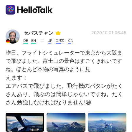
Приложение для Языкового Обмена
セバスチャン
2020.10.01 06:45
CN繁
DE
EN
JP
CN
AI Grammar Checker
昨日、フライトシミュレーターで東京から大阪ま
で飛びました。富士山の景色はすごくきれいです
Русский
ね。ほとんど本物の写真のように見
えます！
エアバスで飛びました。飛行機のバタンがたく
English
简体中文
さんあり、飛ぶのは簡単じゃないですね。たく
さん勉強しなければなりません!😄
繁體中文
Español
العربية
Français