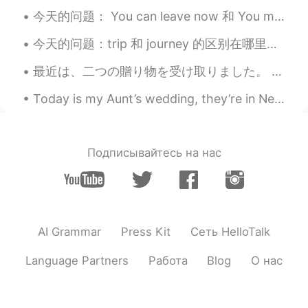
今天的问题： You can leave now 和 You may leave now 有什么区别？ 两个有一样的位置的人之间可以用 'you can'，而且关于机会的句子应该使用 'you...
今天的问题：trip 和 journey 的区别在哪里？ Trip - short journey away from home 如: have you packed for the tr...
最近は、二つの贈り物を受け取りました。 贈り物は蝋燭と茶碗です。蝋燭は、両親によって沖縄で疲れました。中に貝がたくさん入っています!茶碗は、台湾の友達のお土産です。２頭の海豚が茶碗の中で泳いでい...
Today is my Aunt’s wedding, they’re in New Zealand. Because of COVID they aren’t allowed to have ...
Подписывайтесь на нас
AI Grammar
Press Kit
Сеть HelloTalk
Language Partners
Работа
Blog
О нас