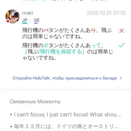
maki
2020.10.01 07:15
JP
DE
飛行機の
バ
タンがたくさんあ
り
、飛ぶ
のは簡単じゃないですね。
飛行機の
ボ
タンがたくさんあ
って
、
［
飛ぶ
/飛行機を操縦する］
のは簡単じ
ゃないですね。
Откройте HelloTalk, чтобы присоединиться к беседе
Связанные Моменты
毎年１２月には、ドイツの南とオーストリアでクランプスということがあります。クランプスは、伝説の怖い生物です。通りを歩きながら悪い子供に罰を与えます。主に木の棒で子供や女性を打ちます。僕はドイツの...