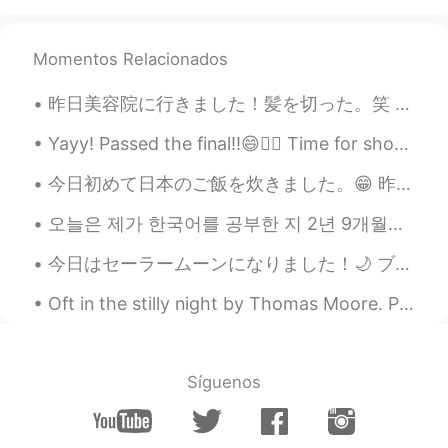
かったと思うます？Use が here for a
more natural, softer tone? ありがとうござ
います！
Momentos Relacionados
Megumi 𓅫
2020.01.17 13:35
昨日美容院に行きました！髪を切った。笑 今日ドグランでインクは親友と遊びました。友達の名前はMelonです。かわいいお名前だと思います。いつもいしょうにたくさん走ります。リンクは走ると、夜よく寝...
JP
EN
Yayy! Passed the final!!😄✌🏻 Time for shots😎👏🏼👏🏼✨✨ 🥃🥃🥃 I feel like I just completed a prison sen...
@Su
It’s hard to explain.😝 But I’m glad
that’s helpful.💞
今日初めて日本のご飯を炊きました。😁 昨日買った秋田こまちとグリルチキンです。😊 ライスは日本のレストランで食べるライスみたいで、美味しかったです。少し塩だけ入れました。 チキンをニンニクと...
Su
2020.01.17 13:32
오늘은 제가 한국어를 공부한 지 2년 9개월이 되는 날입니다. Today marks my 2 year and 9th month of studying Korean 🥳🥳🥳 Ctto~
EN
JP
今日はセーラームーンになりました！🌙 ブロンドの髪は私に全然合わなくても、セーラームーンの制服が一番可愛いだから、セーラームンを選びました。髪の本当の色は黒だからセーラーマーズになる方がいい...
@Nori
Oh! I think I know what you mean
then. I think I’ve seen girls say this on
Oft in the stilly night by Thomas Moore. Part 1 of 2. OFT in the stilly night, Ere slumber’s...
Japanese tv shows. 説明をありがとうござ
いま〜す！😀
Su
2020.01.17 13:27
Síguenos
EN
JP
@Megumi 𓅫
ありがとうございます！説明