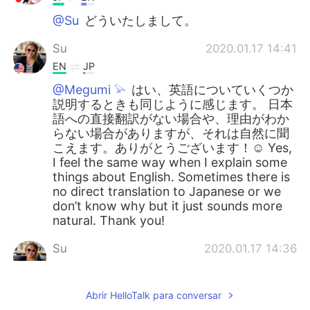
@Su
どういたしまして。
Su
2020.01.17 14:41
EN
JP
@Megumi 𓅫
はい、英語についていくつか
説明するときも同じように感じます。 日本
語への直接翻訳がない場合や、理由がわか
らない場合がありますが、それは自然に聞
こえます。ありがとうございます！☺️ Yes,
I feel the same way when I explain some
things about English. Sometimes there is
no direct translation to Japanese or we
don’t know why but it just sounds more
natural. Thank you!
Su
2020.01.17 14:36
EN
JP
@Shinichi
はい、日本語で書いて良かった
Abrir HelloTalk para conversar
です！ それは私が学ぶのに役立ちます。分