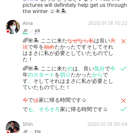
pictures will definitely help get us through
the winter ☺️☀️🏝
Aina
2020.01.18 15:22
JP
KR
🌈🌺🏝 ここに来た
なぜなら私
は良い
方
法
で年を
始め
たかったですそしてそれ
はまさに私が必要としていたものでし
た！
🌈🌺🏝 ここに来た
の
は
、
良い
気分
で
今
年
のスタート
を
切り
たかった
から
で
す
。
そしてそれはまさに私が必要とし
ていたものでした！
今
で
は
家に帰る時間です☺️
で
も、そろそろ
家に帰る時間です☺️
Shin
2020.01.18 00:49
JP
EN