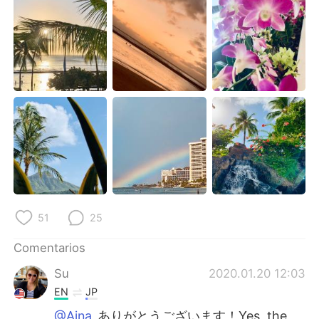
日本語
한국어
Русский
ไทย
Indonesia
Italiano
Türkçe
Tiếng Việt
Português
51
25
Comentarios
Su
2020.01.20 12:03
EN
JP
@Aina
ありがとうございます！Yes, the