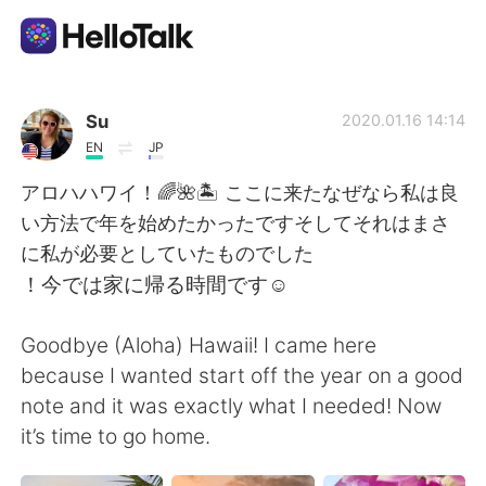
Aplicación de intercambio de idiomas
Su
2020.01.16 14:14
EN
JP
AI Grammar Checker
アロハハワイ！🌈🌺🏝 ここに来たなぜなら私は良
い方法で年を始めたかったですそしてそれはまさ
Español
に私が必要としていたものでした
！今では家に帰る時間です☺️
English
简体中文
Goodbye (Aloha) Hawaii! I came here
because I wanted start off the year on a good
繁體中文
العربية
note and it was exactly what I needed! Now
it’s time to go home.
Français
Deutsch