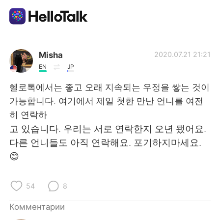
Приложение для Языкового Обмена
Misha
2020.07.21 21:21
EN
JP
AI Grammar Checker
헬로톡에서는 좋고 오래 지속되는 우정을 쌓는 것이
가능합니다. 여기에서 제일 첫한 만난 언니를 여전
Русский
히 연락하
고 있습니다. 우리는 서로 연락한지 오년 됐어요.
다른 언니들도 아직 연락해요. 포기하지마세요.
English
简体中文
😊
繁體中文
Español
54
8
العربية
Français
Комментарии