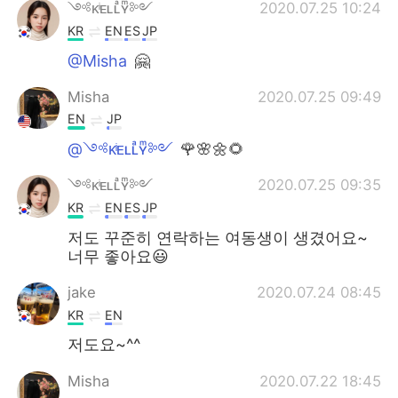
Deutsch
日本語
༺ᴋͥᴇʟʟͣʏͫ༻
2020.07.25 10:24
KR
EN
ES
JP
한국어
ไทย
@Misha
🤗
Indonesia
Italiano
Misha
2020.07.25 09:49
EN
JP
Türkçe
Tiếng Việt
@༺ᴋͥᴇʟʟͣʏͫ༻
🌹🌸🌼🌻
Português
༺ᴋͥᴇʟʟͣʏͫ༻
2020.07.25 09:35
KR
EN
ES
JP
저도 꾸준히 연락하는 여동생이 생겼어요~
너무 좋아요😃
jake
2020.07.24 08:45
KR
EN
저도요~^^
Misha
2020.07.22 18:45