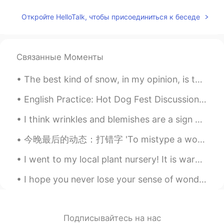
Откройте HelloTalk, чтобы присоединиться к беседе
Связанные Моменты
The best kind of snow, in my opinion, is the powdery snow! ❄🌨 가볍게 내리는 가루 같은 눈 El mejor tipo de ni...
English Practice: Hot Dog Fest Discussion Question: Share with us a festival that you have atten...
I think wrinkles and blemishes are a sign of life. Gray hair or white hair 👩🏻‍🦳, sagging skin and...
今晚最后的动态：打错字 'To mistype a word' Oh, sorry, I mistyped! Thanks everyone! Have a good night's sl...
I went to my local plant nursery! It is warming up here so it is time to prepare for the garden!🌿...
I hope you never lose your sense of wonder. You get your fill to eat but always keep that hunger...
Подписывайтесь на нас