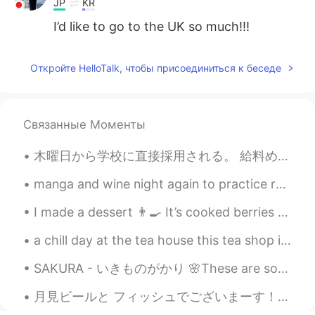
JP
KR
I’d like to go to the UK so much!!!
Откройте HelloTalk, чтобы присоединиться к беседе
Связанные Моменты
木曜日から学校に直接採用される。 給料めっちゃ上がる！ しかもボーナスもらう！ 外国人講師としてあり得ないと思ったわ笑 その一方。。。。。。。。。。 勤務時間は8:30から19時まで ...
manga and wine night again to practice reading kanji, now i am studying japanese 2 to 3 hours a d...
I made a dessert 👨‍🍳 It’s cooked berries and maple sauce, french toast with almond butter, crea...
a chill day at the tea house this tea shop is started in 昆明, and this is the first location in 🇺🇸
SAKURA - いきものがかり 🌸These are some photos of sakura in Taiwan. If you ever get the chance please ...
月見ビールと フィッシュでございまーす！イェーーイ！ ほうぼうさんは煮付けにしました ヨーロッパへだいは刺身でした〜！ へだいさん脂ノリノリで美味しかった We have moon-viewi...