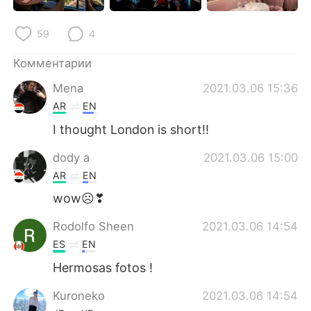
Deutsch
日本語
59
4
한국어
ไทย
Комментарии
Indonesia
Italiano
Mena
2021.03.06 15:36
AR
EN
Türkçe
Tiếng Việt
I thought London is short!!
Português
dody a
2021.03.06 15:00
AR
EN
wow☹❣
Rodolfo Sheen
2021.03.06 14:54
ES
EN
Hermosas fotos !
Kuroneko
2021.03.06 14:54