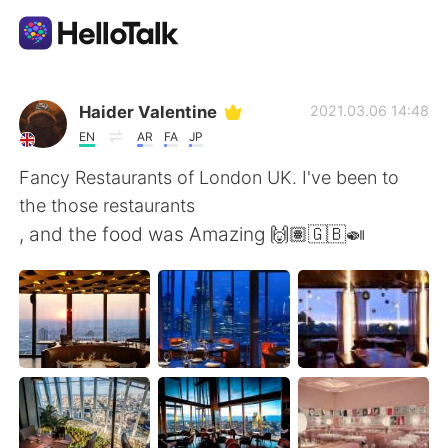
Приложение для Языкового Обмена
Haider Valentine
2021.03.06 14:48
EN
AR
FA
JP
AI Grammar Checker
Fancy Restaurants of London UK. I've been to
the those restaurants
Русский
, and the food was Amazing 🙌🏽🇬🇧🍛
English
简体中文
繁體中文
Español
العربية
Français