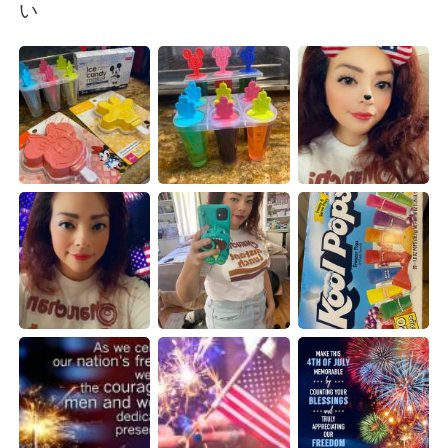
Deutsch
日本語
い
한국어
Русский
ไทย
Indonesia
Türkçe
Tiếng Việt
Português