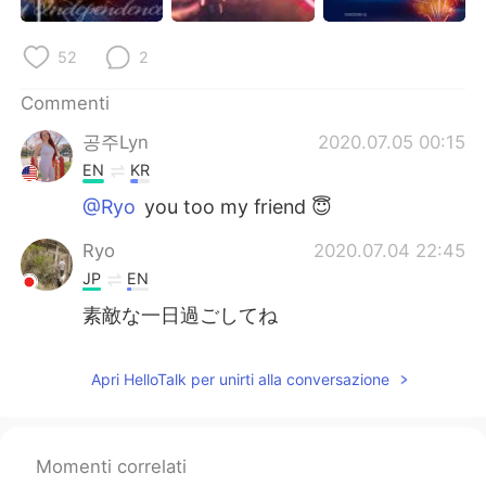
52
2
Commenti
공주Lyn
2020.07.05 00:15
EN
KR
@Ryo
you too my friend 😇
Ryo
2020.07.04 22:45
JP
EN
素敵な一日過ごしてね
Apri HelloTalk per unirti alla conversazione
Momenti correlati