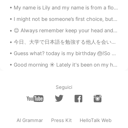
My name is Lily and my name is from a flower! I love flowers so when I walk around, I like to sto...
I might not be someone’s first choice, but I am a great choice. I may not be rich, but I am valua...
😌 Always remember keep your head and your standards high,✨ 顺便说一句，今天我遇到了很多好人，他们都很好很友好，我很高兴见到他们😄 ...
今日、大学で日本語を勉強する他人を会いました。彼もちょっと日本語を話して読められていません。 でも、6年間後に独学で私の日本語もまた上手ではないと思う。 今日も川に沿っていい散歩しました。写真...
Guess what? today is my birthday 🎂!So excited to be off eating and grabbing drinks soon. Wish eve...
Good morning ☀️ Lately it's been on my heart to find new passions and to be rejuvenated by things...
Seguici
AI Grammar
Press Kit
HelloTalk Web