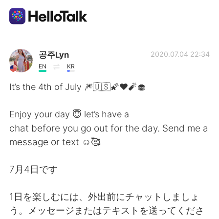
App di scambio linguistico
공주Lyn
2020.07.04 22:34
EN
KR
AI Grammar Checker
It’s the 4th of July 🎆🇺🇸🌠❤️🧨🧁
Italiano
Enjoy your day 😇 let’s have a
chat before you go out for the day. Send me a
message or text ☺️🥰
English
简体中文
7月4日です
繁體中文
Español
1日を楽しむには、外出前にチャットしましょ
العربية
Français
う。メッセージまたはテキストを送ってくださ