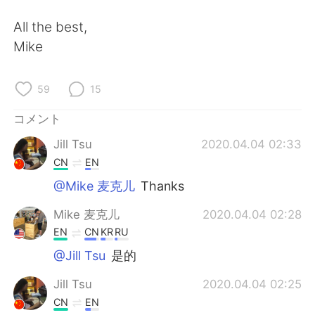
All the best,
Mike
59
15
コメント
Jill Tsu
2020.04.04 02:33
CN
EN
@Mike 麦克儿
Thanks
Mike 麦克儿
2020.04.04 02:28
EN
CN
KR
RU
@Jill Tsu
是的
Jill Tsu
2020.04.04 02:25
CN
EN