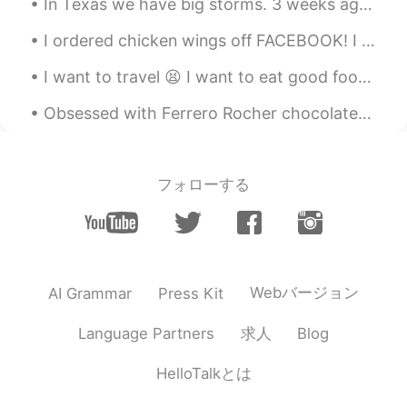
In Texas we have big storms. 3 weeks ago we got hail 😳 Today we have a very big storm coming in w...
@Moko
voice call 的话。。。那应该是别
的课程的内容😁😁
I ordered chicken wings off FACEBOOK! I was looking through marketplace and saw that many people...
Mike 麦克儿
2020.04.01 02:32
I want to travel 😫 I want to eat good food, see new places, hike, swim, etc ! People stop bein...
EN
CN
KR
RU
Obsessed with Ferrero Rocher chocolates, my favorite 😍 🍫What kind of chocolates do you guys like?...
@James
下次改为 Looking forward to...
或者 I look forward to... 我感觉 Looking
forward to... is better
フォローする
乐正羽佳_Zealots
2020.04.01 02:31
CN
EN
我只会I'm looking forward your early
reply
Webバージョン
AI Grammar
Press Kit
James
2020.04.01 02:30
求人
Language Partners
Blog
CN
EN
用了几年的look forward to...
HelloTalkとは
Moko
2020.04.01 02:29