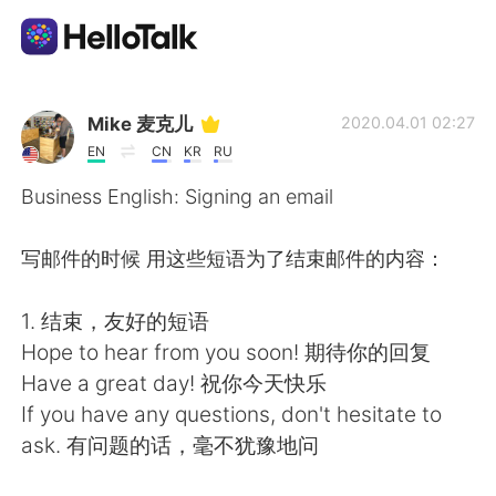
語学交換アプリ
Mike 麦克儿
2020.04.01 02:27
EN
CN
KR
RU
AI Grammar Checker
Business English: Signing an email
日本語
写邮件的时候 用这些短语为了结束邮件的内容：
1. 结束，友好的短语
English
简体中文
Hope to hear from you soon! 期待你的回复
Have a great day! 祝你今天快乐
繁體中文
Español
If you have any questions, don't hesitate to
ask. 有问题的话，毫不犹豫地问
العربية
Français