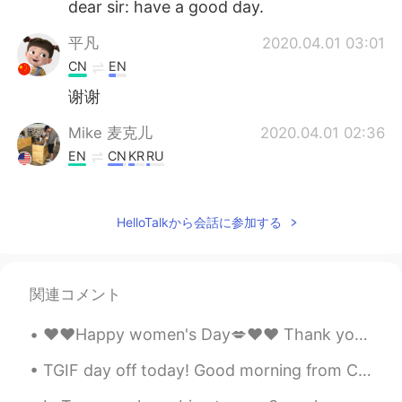
dear sir: have a good day.
平凡
2020.04.01 03:01
CN
EN
谢谢
Mike 麦克儿
2020.04.01 02:36
EN
CN
KR
RU
@乐正羽佳_Zealots
这个可以，也可以说
prompt reply. 但是感觉有点紧急，像你强
HelloTalkから会話に参加する
迫他很快回复。Hope to hear from you
soon 更好一点，这样不给他压力
Royana
2020.04.01 02:33
関連コメント
CN
EN
it's helpful.Thx mate
❤️❤️Happy women's Day💋❤️❤️ Thank you for those who wished me and I'm sorry that I didn't know th...
Mike 麦克儿
2020.04.01 02:33
TGIF day off today! Good morning from Canada 🇨🇦! Simple breakfast ^^ beef patties and tonkatsu pl...
EN
CN
KR
RU