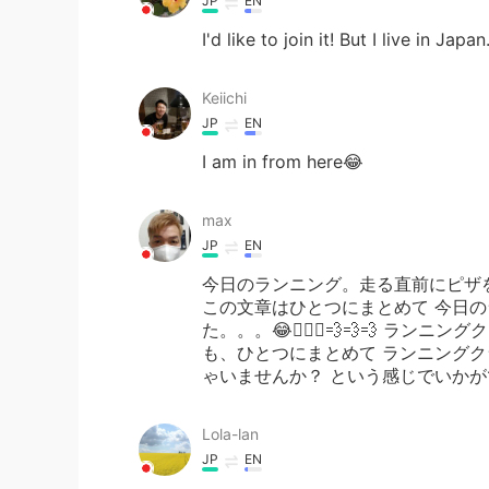
JP
EN
I'd like to join it! But I live in Japan...
Keiichi
JP
EN
I am in from here😂
max
JP
EN
今日のランニング。走る直前にピザを食べま
この文章はひとつにまとめて 今日
た。。。😂🏃🏽‍♀️💨💨💨 ラ
も、ひとつにまとめて ランニング
ゃいませんか？ という感じでいか
Lola-lan
JP
EN