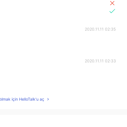
2020.11.11 02:35
2020.11.11 02:33
2020.11.11 02:17
ılmak için HelloTalk'u aç