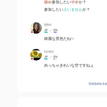
誰が
参加したい
です
か？
参加したい
人いません
か？
Mimi
JP
EN
綺麗な景色だね✨
kyoko
JP
EN
めっちゃきれいな空ですねぇ
Gustav
Sohbete kat
EN
JP
♥️👄♥️ wow!