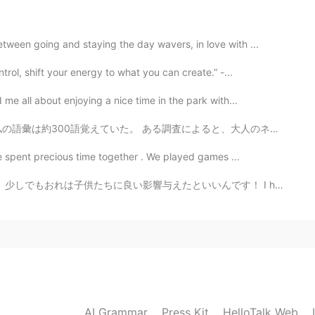
een going and staying the day wavers, in love with ...
rol, shift your energy to what you can create.” -...
me all about enjoying a nice time in the park with...
よると、大人のネイティブスピーカーは約2万語を知っている。そして、4歳から5歳のネイティブの子供は5000...
e spent precious time together . We played games ...
いんです！ I hope I was a good teacher to these kids. I ho...
AI Grammar
Press Kit
HelloTalk Web