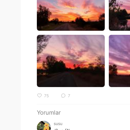
75
7
Yorumlar
susu