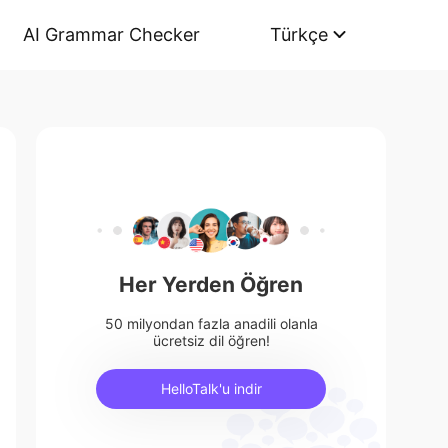
AI Grammar Checker
Türkçe
Her Yerden Öğren
50 milyondan fazla anadili olanla
ücretsiz dil öğren!
HelloTalk'u indir