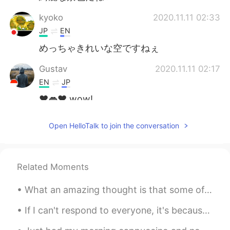
kyoko
2020.11.11 02:33
JP
EN
めっちゃきれいな空ですねぇ
Gustav
2020.11.11 02:17
EN
JP
♥️👄♥️ wow!
Open HelloTalk to join the conversation
Related Moments
What an amazing thought is that some of our most wonderful days haven’t happened yet ! Your curre...
If I can't respond to everyone, it's because I have so many messages. If I don't respond, it's no...