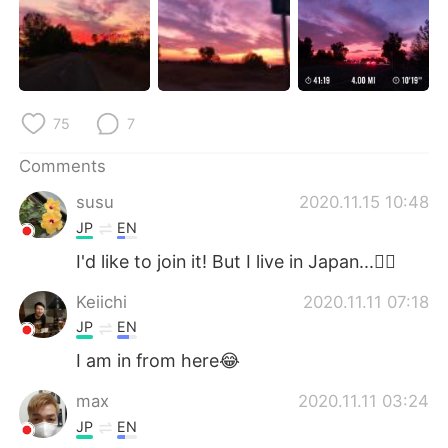
日本語
한국어
Русский
ไทย
Indonesia
Italiano
75
7
Türkçe
Tiếng Việt
Comments
susu
2020.11.15 10:48
Português
JP
EN
I'd like to join it! But I live in Japan...🏃‍♀️
Keiichi
2020.11.11 07:18
JP
EN
I am in from here😂
max
2020.11.11 03:24
JP
EN