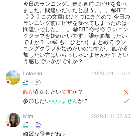
今日のランニング。走る直前にピザを食べ
ました。間違いだったと思う。。。😂🏃🏽‍♀️
💨💨💨 この文章はひとつにまとめて 今日の
ランニング前にピザを食べてしまったのは
間違いでした。。。😂🏃🏽‍♀️💨💨💨 ランニン
グクラブを始めたいです。誰が参加したい
ですか？ ☺️😁 も、ひとつにまとめて ラン
ニングクラブを始めたいのですが、 誰か参
加したい方はいらっしゃいませんか？ とい
う感じでいかがですか？
Lola-lan
2020.11.11 03:11
JP
EN
誰が
参加したい
です
か？
参加したい
人いません
か？
Mimi
2020.11.11 02:35
JP
EN
綺麗な景色だね✨