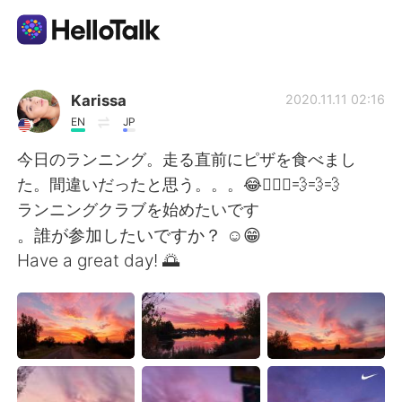
Language Exchange App
Karissa
2020.11.11 02:16
EN
JP
AI Grammar Checker
今日のランニング。走る直前にピザを食べまし
た。間違いだったと思う。。。😂🏃🏽‍♀️💨💨💨
English
ランニングクラブを始めたいです
。誰が参加したいですか？ ☺️😁
Have a great day! 🌅
简体中文
繁體中文
Español
العربية
Français
Deutsch