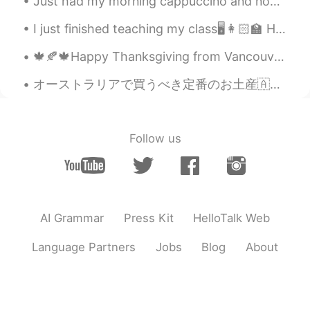
Just had my morning cappuccino and now ready to work 💪💪 It's pretty rainy this morning in Tokyo,...
I just finished teaching my class🖥👩🏻‍🏫 How is your night ending? Today’s phrase is “ Knock your...
🍁🍂🍁Happy Thanksgiving from Vancouver :). The weather outside was very good and after a good and s...
オーストラリアで買うべき定番のお土産🇦🇺 オーストラリアで長年、愛されているお菓子といえば「ティムタム」があります。現在、日本でも購入することは可能ですが、現地でしか入手できない味もあるため、...
Follow us
AI Grammar
Press Kit
HelloTalk Web
Language Partners
Jobs
Blog
About