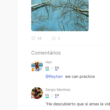
58
3
Comentários
Heri
ES
EN
@Reyhan
we can practice
Sergio Martínez
ES
EN
“He descubierto que si amas la vid