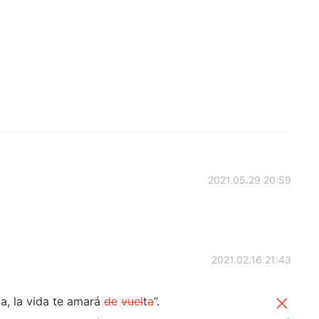
2021.05.29 20:59
2021.02.16 21:43
a, la vida te amará
de
vuel
t
a
”.