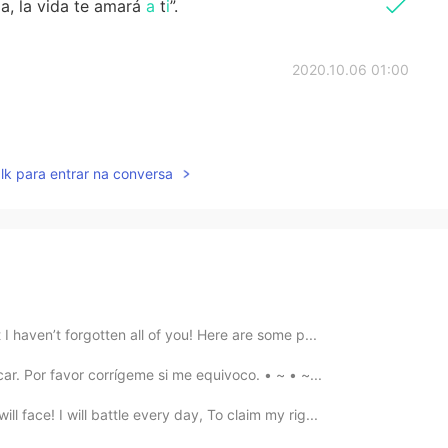
a, la vida te amará
a
t
i
”.
2020.10.06 01:00
lk para entrar na conversa
 I haven’t forgotten all of you! Here are some p...
car. Por favor corrígeme si me equivoco. • ~ • ~...
l face! I will battle every day, To claim my rig...