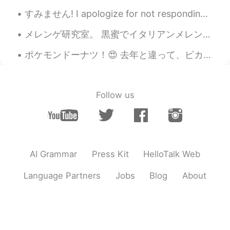
すみません! I apologize for not responding to messages until now, I am back in Canada and will try get...
メレンゲ研究室。 黒蜜でイタリアンメレンゲ作ってみた。色はあまり魅力のない茶色になってしまうが、味は面白い。日本人のよく好む穏やかな、まろやかな甘さが出て、流石和菓子でよく活用されている材料だな...
ポケモンドーナツ！😍 去年と違って、ピカチュウの味がバナナからプリンになった（電気タイプはレモンの方が合っていると思うけど…）🤔 ちゃんとの英語の名前で書いあることにびっくりした！ 「ラッキ...
Follow us
AI Grammar
Press Kit
HelloTalk Web
Language Partners
Jobs
Blog
About