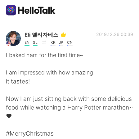
Language Exchange App
Eli 엘리자베스
2019.12.26 00:39
EN
SL
KR
JP
CN
AI Grammar Checker
I baked ham for the first time~
English
I am impressed with how amazing
it tastes!
简体中文
繁體中文
Now I am just sitting back with some delicious
food while watching a Harry Potter marathon~
Español
العربية
❤
Français
Deutsch
#MerryChristmas