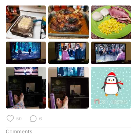
日本語
한국어
Русский
ไทย
Indonesia
Italiano
Türkçe
Tiếng Việt
Português
50
6
Comments