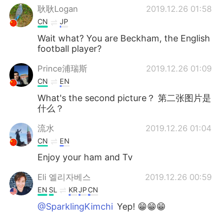
耿耿Logan
2019.12.26 01:58
CN
JP
Wait what? You are Beckham, the English
football player?
Prince浦瑞斯
2019.12.26 01:09
CN
EN
What's the second picture？ 第二张图片是
什么？
流水
2019.12.26 01:04
CN
EN
Enjoy your ham and Tv
Eli 엘리자베스
2019.12.26 00:59
EN
SL
KR
JP
CN
@SparklingKimchi
Yep! 😁😁😁