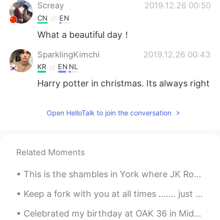
Screay
2019.12.26 00:50
CN
EN
What a beautiful day！
SparklingKimchi
2019.12.26 00:43
KR
EN
NL
Harry potter in christmas. Its always right
Open HelloTalk to join the conversation
Related Moments
This is the shambles in York where JK Rowling got the inspiration for diagon alley! If you are a...
Keep a fork with you at all times ....... just in case cake happens 😁🤷‍♀️🧡 The best cure for gre...
Celebrated my birthday at OAK 36 in Midtown Savannah. Great food, drinks and people! Here’s to a...