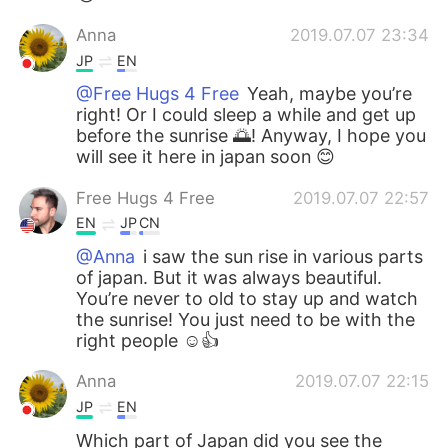
Anna
2019.07.07 23:34
JP
EN
@Free Hugs 4 Free
Yeah, maybe you’re
right! Or I could sleep a while and get up
before the sunrise 🌅! Anyway, I hope you
will see it here in japan soon 😊
Free Hugs 4 Free
2019.07.07 22:57
EN
JP
CN
@Anna
i saw the sun rise in various parts
of japan. But it was always beautiful.
You’re never to old to stay up and watch
the sunrise! You just need to be with the
right people ☺️👍
Anna
2019.07.07 22:15
JP
EN
Which part of Japan did you see the