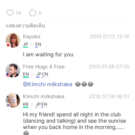
Deutsch
日本語
58
8
한국어
Русский
แสดงความคิดเห็น
Indonesia
Italiano
Kayoko
2019.07.13 13:16
JP
EN
Türkçe
Tiếng Việt
I am waiting for you
Português
Free Hugs 4 Free
2019.07.08 07:05
EN
JP
CN
@Kimchi milkshake
😂😂😂
Kimchi milkshake
2019.07.08 06:51
KR
JP
EN
Hi my friend! spend all night in the club
(dancing and talking) and see the sunrise
when you back home in the morning......
😂