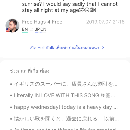
sunrise? I would say sadly that I cannot
stay all night at my age🤣😭😅!
Free Hugs 4 Free
2019.07.07 21:16
EN
JP
CN
@aka13
I will! ☀️
เปิด HelloTalk เพื่อเข้าร่วมในบทสนทนา
aka13
2019.07.07 21:13
JP
EN
Please come to Japan!😊
ช่วงเวลาที่เกี่ยวข้อง
イギリスのスーパーに、店員さんは割引を出し始める。お客さんはハゲタカのように店員さんを取り巻いてくる。お客さんが激しくなれるから安全垣根が立てられている。日本と同じように、一番激しいのはおばあち...
Literally IN LOVE WITH THIS SONG 🤘🏼🤘🏼🤘🏼🤘🏼🤘🏼👇🏼👇🏼👇🏼👇🏼 https://youtube.com/playlist?list=RDbm6tXR1...
happy wednesday! today is a heavy day but nothing makes my heart feel happier than a pretty sky...
懐かしい歌を聞くと、過去に戻れる。 以前、私は日本に住んでいました。 目をつぶってあの曲を聞くと、日本を思い出す。 ① 情熱大陸のテーマ 工場では毎日「安全の時間」に流れたので社員生活を思い出...