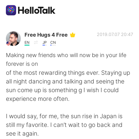
แอปแลกเปลี่ยนทางภาษา
Free Hugs 4 Free
2019.07.07 20:47
EN
JP
CN
AI Grammar Checker
Making new friends who will now be in your life
forever is on
ไทย
of the most rewarding things ever. Staying up
all night dancing and talking and seeing the
sun come up is something g I wish I could
English
简体中文
experience more often.
繁體中文
Español
I would say, for me, the sun rise in Japan is
still my favorite. I can’t wait to go back and
العربية
Français
see it again.