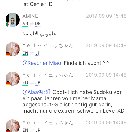
ist Genie :-D
AMINE
2019.09.09 15:48
AR
DE
علموني الالمانية
Y e l i ～ イェリちゃん
2019.09.09 14:49
EN
JP
@Reacher Miao
Finde ich auch! ^ ^
Y e l i ～ イェリちゃん
2019.09.09 14:48
EN
JP
@Alaa🦋آلاء
Cool~! Ich habe Sudoku vor
ein paar Jahren von meiner Mama
abgeschaut~Sie ist richtig gut darin,
macht nur die extrem schweren Level XD
Y e l i ～ イェリちゃん
2019.09.09 14:46
EN
JP