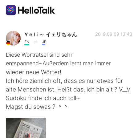
語言交換應用
Y e l i ～ イェリちゃん
2019.09.09 13:43
EN
JP
AI Grammar Checker
Diese Worträtsel sind sehr
entspannend~Außerdem lernt man immer
繁體中文
wieder neue Wörter!
Ich höre ziemlich oft, dass es nur etwas für
alte Menschen ist. Heißt das, ich bin alt ? V__V
English
简体中文
Sudoku finde ich auch toll~
Magst du sowas ? ＾＾
Español
العربية
Français
Deutsch