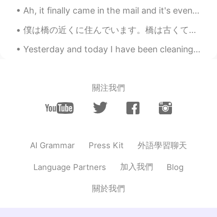
Tante gespielt😄
Ah, it finally came in the mail and it's even bigger than I imagined~I'm glad! 🙉 How do you org...
赵佳伟
2019.09.09 14:02
僕は橋の近くに住んでいます。橋は古くて小さいので、鉄道会社はそれをより大きな橋に交換したいです。橋の周りで住んでいる人々は、大きな橋を恐れて抗議しています。抗議の面白い方法の一つは、将来の大きな...
CN
DE
Yesterday and today I have been cleaning all day therefore I haven't posted anything~ I still ha...
Ein Freundin von mir mag das sehr,weil
sie kein Handy- oder Computerspiel .Die
Leute,die dieses Spiel spielen,sind immer
klug.😉
關注我們
外語學習聊天
AI Grammar
Press Kit
加入我們
Language Partners
Blog
關於我們