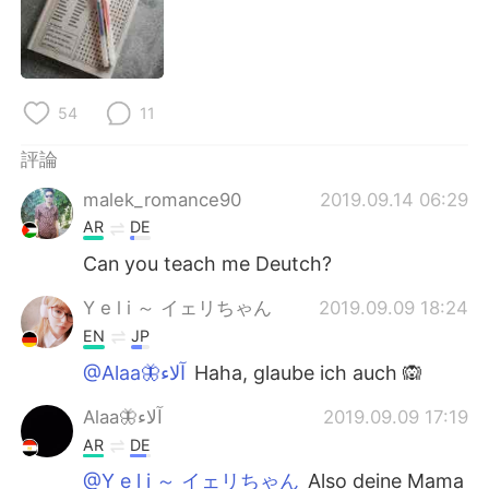
日本語
한국어
Русский
ไทย
54
11
Indonesia
Italiano
評論
Türkçe
Tiếng Việt
malek_romance90
2019.09.14 06:29
Português
AR
DE
Can you teach me Deutch?
Y e l i ～ イェリちゃん
2019.09.09 18:24
EN
JP
@Alaa🦋آلاء
Haha, glaube ich auch 🙉
Alaa🦋آلاء
2019.09.09 17:19
AR
DE
@Y e l i ～ イェリちゃん
Also deine Mama