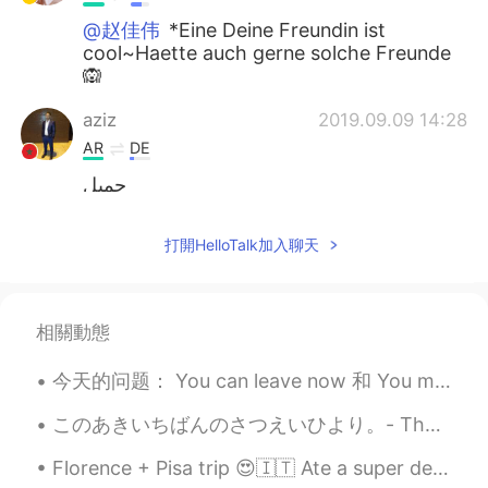
@赵佳伟
*Eine Deine Freundin ist
cool~Haette auch gerne solche Freunde
🙉
aziz
2019.09.09 14:28
AR
DE
جميل
Reacher Miao
2019.09.09 14:23
打開HelloTalk加入聊天
CN
FR
Ich finde es überhaupt toll, wenn man mit
diesem Spiel immer die Antworten
相關動態
irgendwo finden kann...
今天的问题： You can leave now 和 You may leave now 有什么区别？ 两个有一样的位置的人之间可以用 'you can'，而且关于机会的句子应该使用 'you...
Alaa🦋آلاء
2019.09.09 14:19
AR
DE
このあきいちばんのさつえいひより。- The best day for photography this fall. ☀️ It was a most beautiful Sunday wit...
Als ich ein Kind war, liebte ich auch
Florence + Pisa trip 😍🇮🇹 Ate a super delicious T-Bone steak with my friend, climbed up over 460 ...
Sudoku Ich habe es immer mit meiner